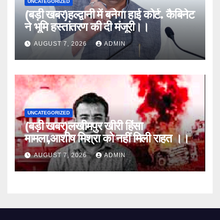
UNCATEGORIZED
(बड़ी खबर)हल्द्वानी में बनेगा हाई कोर्ट. कैबिनेट
ने भूमि हस्तांतरण की दी मंजूरी।।
AUGUST 7, 2026
ADMIN
UNCATEGORIZED
(बड़ी खबर)लखीमपुर खीरी हिंसा
मामला,आशीष मिश्रा को नहीं मिली राहत ।।
AUGUST 7, 2026
ADMIN