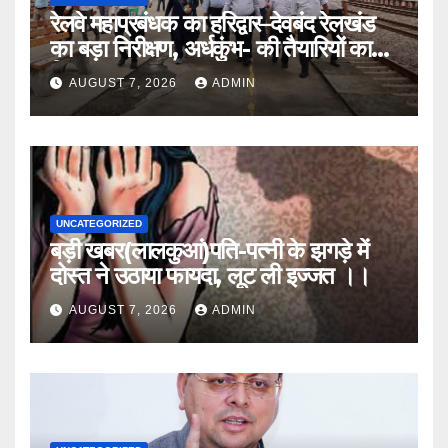
रेलवे महाप्रबंधक का हरिद्वार–देवबंद रेलखंड
का बड़ा निरीक्षण, अर्धकुंभ- की तैयारियों का
लिया जायजा
AUGUST 7, 2026
ADMIN
UNCATEGORIZED
बड़ी खबर(लालकुआं)पति-पत्नी के झगड़े में
दोस्त ने उठाया फायदा, लूट ली इज्जत ।।
AUGUST 7, 2026
ADMIN