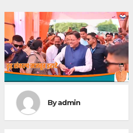
By
admin