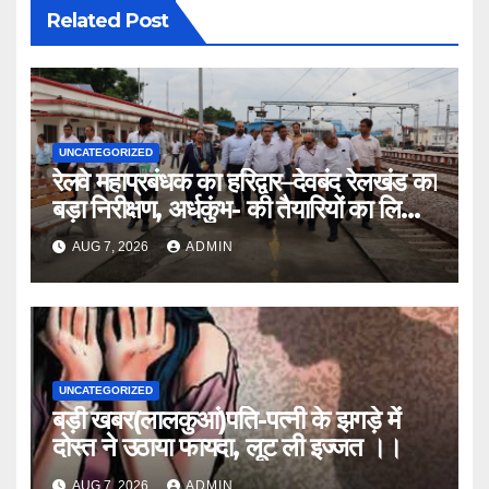
Related Post
UNCATEGORIZED
रेलवे महाप्रबंधक का हरिद्वार–देवबंद रेलखंड का
बड़ा निरीक्षण, अर्धकुंभ- की तैयारियों का लिया
जायजा
AUG 7, 2026
ADMIN
UNCATEGORIZED
बड़ी खबर(लालकुआं)पति-पत्नी के झगड़े में
दोस्त ने उठाया फायदा, लूट ली इज्जत ।।
AUG 7, 2026
ADMIN