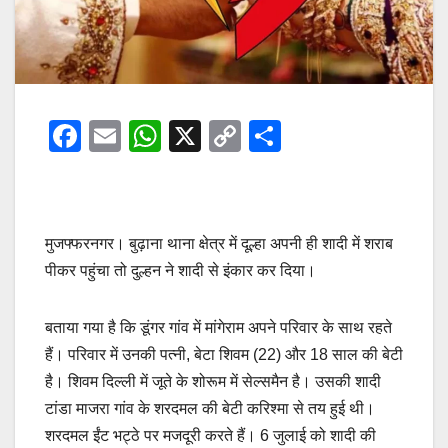
F
E
W
X
C
S
a
m
h
o
h
c
ail
at
p
ar
e
s
y
e
मुजफ्फरनगर। बुढ़ाना थाना क्षेत्र में दूल्हा अपनी ही शादी में शराब
b
A
Li
पीकर पहुंचा तो दुल्हन ने शादी से इंकार कर दिया।
o
p
n
o
p
k
बताया गया है कि डूंगर गांव में मांगेराम अपने परिवार के साथ रहते
k
हैं। परिवार में उनकी पत्नी, बेटा शिवम (22) और 18 साल की बेटी
है। शिवम दिल्ली में जूते के शोरूम में सेल्समैन है। उसकी शादी
टांडा माजरा गांव के शरदमल की बेटी करिश्मा से तय हुई थी।
शरदमल ईंट भट्ठे पर मजदूरी करते हैं। 6 जुलाई को शादी की