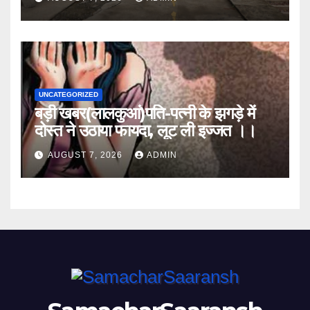
UNCATEGORIZED
बड़ी खबर(लालकुआं)पति-पत्नी के झगड़े में
दोस्त ने उठाया फायदा, लूट ली इज्जत ।।
AUGUST 7, 2026
ADMIN