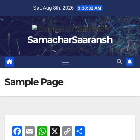
Skip
Sat. Aug 8th, 2026
9:30:32 AM
to
content
SamacharSaaransh
Sample Page
F
E
W
X
C
S