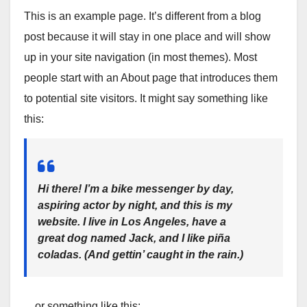
a
m
h
o
h
This is an example page. It’s different from a blog
c
ail
at
p
ar
post because it will stay in one place and will show
e
s
y
e
up in your site navigation (in most themes). Most
b
A
Li
people start with an About page that introduces them
o
p
n
to potential site visitors. It might say something like
o
p
k
this:
k
Hi there! I’m a bike messenger by day,
aspiring actor by night, and this is my
website. I live in Los Angeles, have a
great dog named Jack, and I like piña
coladas. (And gettin’ caught in the rain.)
…or something like this: