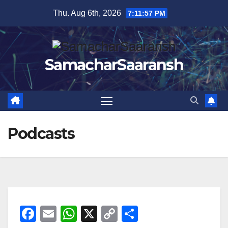
Skip
Thu. Aug 6th, 2026
7:11:58 PM
to
content
SamacharSaaransh
Podcasts
F
E
W
X
C
S