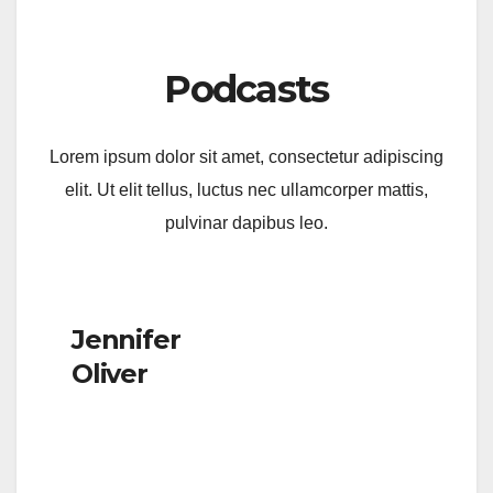
a
m
h
o
h
c
ail
at
p
ar
e
s
y
e
Podcasts
b
A
Li
o
p
n
Lorem ipsum dolor sit amet, consectetur adipiscing
o
p
k
elit. Ut elit tellus, luctus nec ullamcorper mattis,
k
pulvinar dapibus leo.
Jennifer
Oliver