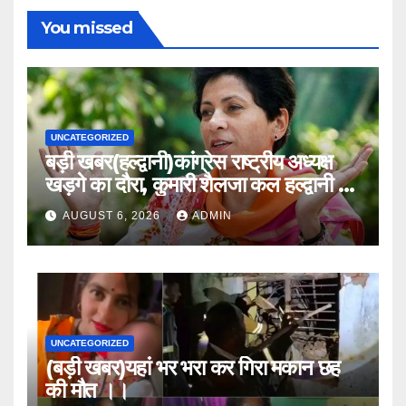
You missed
UNCATEGORIZED
बड़ी खबर(हल्द्वानी)कांग्रेस राष्ट्रीय अध्यक्ष
खड़गे का दौरा, कुमारी शैलजा कल हल्द्वानी में
।।
AUGUST 6, 2026
ADMIN
UNCATEGORIZED
(बड़ी खबर)यहां भर भरा कर गिरा मकान छह
की मौत ।।