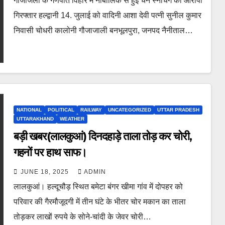
गौजाजली के गणपति विहार में नाबालिक से हुई चैन स्नेचिंग का आरोपी
गिरफ्तार हल्द्वानी 14. जुलाई को वादिनी आशा देवी पत्नी सुनील कुमार
निवासी चोधरी कालोनी गौजाजाली बनभूलपुरा, जनपद नैनीताल…
NATIONAL
POLITICAL
RAILWAY
UNCATEGORIZED
UTTAR PRADESH
UTTARAKHAND
WEATHER
बड़ी खबर(लालकुआं) दिनदहाड़े ताला तोड़ कर चोरी,
गहनों पर हाथ साफ।
JUNE 18, 2025
ADMIN
लालकुआं। हल्दूचौड़ स्थित बमेटा बंगर खीमा गांव में दोपहर को
परिवार की गैरमौजूदगी में तीन घंटे के भीतर चोर मकान का ताला
तोड़कर लाखों रुपये के सोने-चांदी के जेवर चोरी…