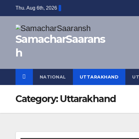
Skip
Thu. Aug 6th, 2026
to
content
SamacharSaarans
h
NATIONAL
UTTARAKHAND
UT
Category:
Uttarakhand