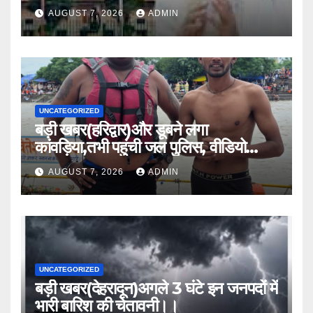
दी अनुमति।।
AUGUST 7, 2026
ADMIN
UNCATEGORIZED
बड़ी खबर(हरिद्वार)और डूबने लगा
कांवड़िया,तभी पहुंची जल पुलिस, वीडियो
वायरल।।
AUGUST 7, 2026
ADMIN
UNCATEGORIZED
बड़ी खबर(देहरादून)अगले 3 घंटे इन जनपदों में
भारी बारिश की चेतावनी।।