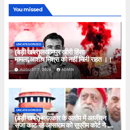
You missed
UNCATEGORIZED
(बड़ी खबर)लखीमपुर खीरी हिंसा
मामला,आशीष मिश्रा को नहीं मिली राहत ।।
AUGUST 7, 2026
ADMIN
UNCATEGORIZED
(बड़ी खबर)बलात्कार के आरोप में आजीवन
सजा काट रहे आसाराम को सुप्रीम कोर्ट ने यह