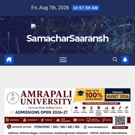
Skip
Fri. Aug 7th, 2026
10:58:00 AM
to
content
SamacharSaaransh