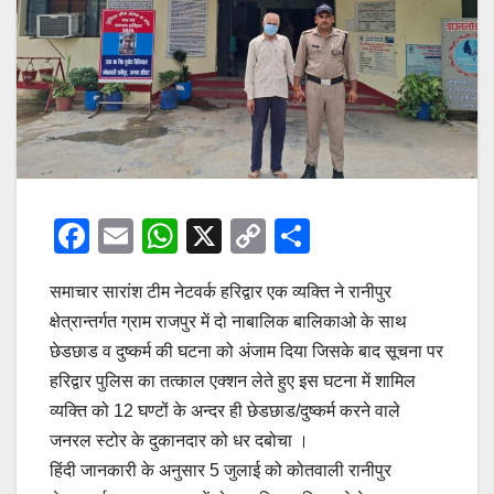
F
E
W
X
C
S
a
m
h
o
h
समाचार सारांश टीम नेटवर्क हरिद्वार एक व्यक्ति ने रानीपुर
c
ail
at
p
ar
क्षेत्रान्तर्गत ग्राम राजपुर में दो नाबालिक बालिकाओ के साथ
e
s
y
e
छेडछाड व दुष्कर्म की घटना को अंजाम दिया जिसके बाद सूचना पर
b
A
Li
हरिद्वार पुलिस का तत्काल एक्शन लेते हुए इस घटना में शामिल
o
p
n
व्यक्ति को 12 घण्टों के अन्दर ही छेडछाड/दुष्कर्म करने वाले
o
p
k
जनरल स्टोर के दुकानदार को धर दबोचा ।
हिंदी जानकारी के अनुसार 5 जुलाई को कोतवाली रानीपुर
k