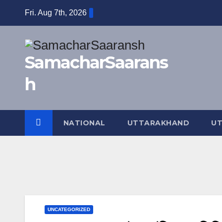
Skip
Fri. Aug 7th, 2026
to
content
SamacharSaarans
h
NATIONAL
UTTARAKHAND
UT
UNCATEGORIZED