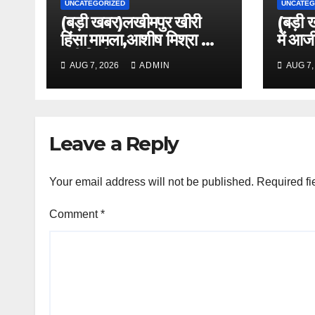
UNCATEGORIZED
UNCATEG
(बड़ी खबर)लखीमपुर खीरी
(बड़ी 
हिंसा मामला,आशीष मिश्रा को
में आज
नहीं मिली राहत ।।
आसाराम
AUG 7, 2026
ADMIN
AUG 7,
दी अन
Leave a Reply
Your email address will not be published.
Required fi
Comment
*