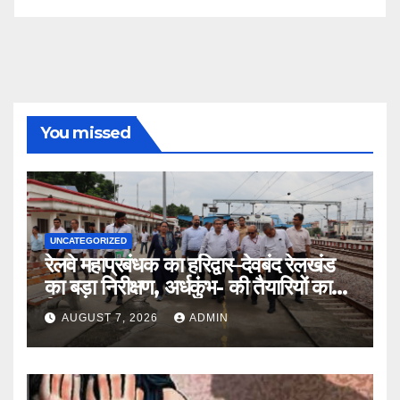
You missed
UNCATEGORIZED
रेलवे महाप्रबंधक का हरिद्वार–देवबंद रेलखंड
का बड़ा निरीक्षण, अर्धकुंभ- की तैयारियों का
लिया जायजा
AUGUST 7, 2026
ADMIN