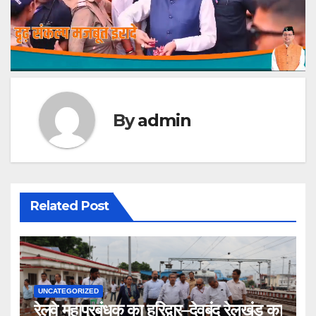
By
admin
Related Post
UNCATEGORIZED
रेलवे महाप्रबंधक का हरिद्वार–देवबंद रेलखंड का