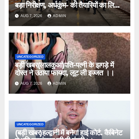
बड़ा निरीक्षण, अर्धकुंभ- की तैयारियों का लिया
जायजा
AUG 7, 2026
ADMIN
UNCATEGORIZED
बड़ी खबर(लालकुआं)पति-पत्नी के झगड़े में
दोस्त ने उठाया फायदा, लूट ली इज्जत ।।
AUG 7, 2026
ADMIN
UNCATEGORIZED
(बड़ी खबर)हल्द्वानी में बनेगा हाई कोर्ट. कैबिनेट