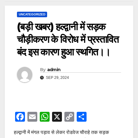
UNCATEGORIZED
(बड़ी खबर) हल्द्वानी में सड़क
चौड़ीकरण के विरोध में प्रस्तावित
बंद इस कारण हुआ स्थगित।।
By
admin
SEP 29, 2024
F
E
W
X
C
S
a
m
h
o
h
हल्द्वानी में मंगल पड़ाव से लेकर रोडवेज चौराहे तक सड़क
c
ail
at
p
ar