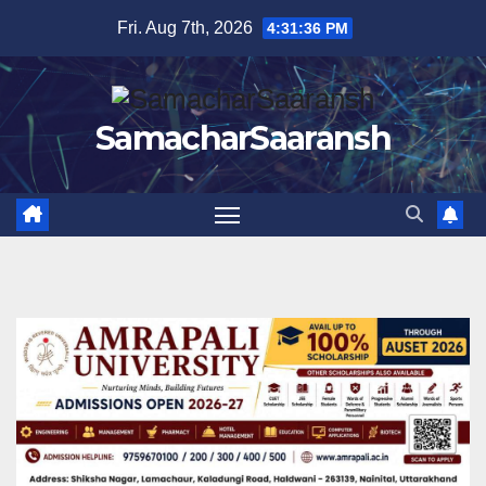
Skip
Fri. Aug 7th, 2026
4:31:37 PM
to
content
SamacharSaaransh