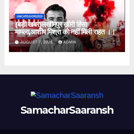
UNCATEGORIZED
(बड़ी खबर)लखीमपुर खीरी हिंसा
मामला,आशीष मिश्रा को नहीं मिली राहत ।।
AUGUST 7, 2026
ADMIN
SamacharSaaransh