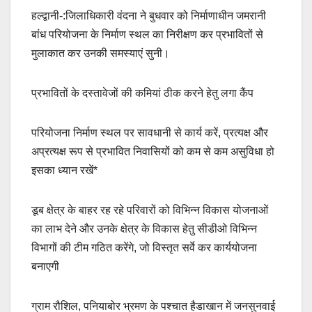
a
m
h
o
h
हल्द्वानी-:जिलाधिकारी वंदना ने बुधवार को निर्माणाधीन जमरानी
c
ail
at
p
ar
बांध परियोजना के निर्माण स्थल का निरीक्षण कर प्रभावितों से
e
s
y
e
मुलाकात कर उनकी समस्याएं सुनी।
b
A
Li
o
p
n
प्रभावितों के दस्तावेजों की कमियां ठीक करने हेतु लगा कैंप
o
p
k
k
परियोजना निर्माण स्थल पर सावधानी से कार्य करें, प्रत्यक्ष और
अप्रत्यक्ष रूप से प्रभावित निवासियों को कम से कम असुविधा हो
इसका ध्यान रखें*
डूब क्षेत्र के बाहर रह रहे परिवारों को विभिन्न विकास योजनाओं
का लाभ देने और उनके क्षेत्र के विकास हेतु सीडीओ विभिन्न
विभागों की टीम गठित करेंगे, जो विस्तृत सर्वे कर कार्ययोजना
बनाएगी
ग्राम रौशिल, पनियाबोर भ्रमण के पश्चात हैडाखान में जनसुनवाई