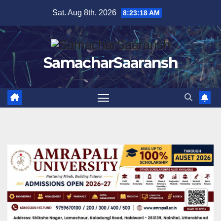
Skip
Sat. Aug 8th, 2026
8:23:19 AM
to
content
SamacharSaaransh