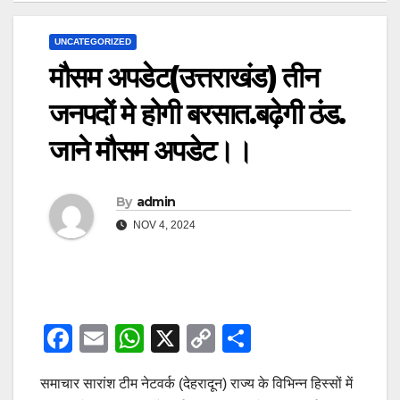
UNCATEGORIZED
मौसम अपडेट(उत्तराखंड) तीन
जनपदों मे होगी बरसात.बढ़ेगी ठंड.
जाने मौसम अपडेट।।
By
admin
NOV 4, 2024
F
E
W
X
C
S
a
m
h
o
h
समाचार सारांश टीम नेटवर्क (देहरादून) राज्य के विभिन्न हिस्सों में
c
ail
at
p
ar