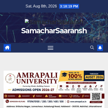
Skip
Sat. Aug 8th, 2026
3:18:21 PM
to
content
SamacharSaaransh