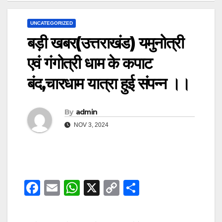
UNCATEGORIZED
बड़ी खबर(उत्तराखंड) यमुनोत्री
एवं गंगोत्री धाम के कपाट
बंद,चारधाम यात्रा हुई संपन्न ।।
By
admin
NOV 3, 2024
F
E
W
X
C
S
a
m
h
o
h
c
ail
at
p
ar