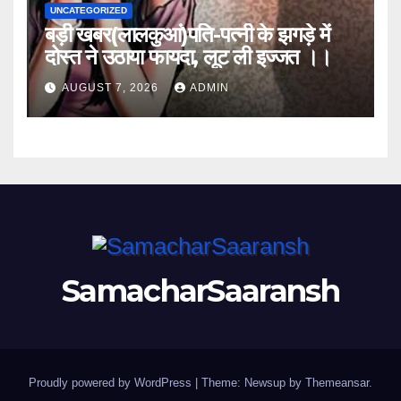
UNCATEGORIZED
बड़ी खबर(लालकुआं)पति-पत्नी के झगड़े में
दोस्त ने उठाया फायदा, लूट ली इज्जत ।।
AUGUST 7, 2026
ADMIN
SamacharSaaransh
Proudly powered by WordPress
|
Theme: Newsup by
Themeansar
.