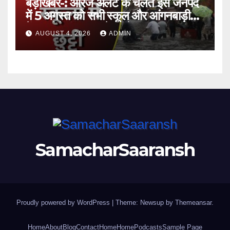
बड़ीखबर-: ऑरेंज अलर्ट के चलते इस जनपद
में 5 अगस्त को सभी स्कूल और आंगनबाड़ी
केंद्र रहेंगे बंद,DM के आदेश ।।
AUGUST 4, 2026
ADMIN
SamacharSaaransh
Proudly powered by WordPress
|
Theme: Newsup by
Themeansar
.
Home
About
Blog
Contact
Home
Home
Podcasts
Sample Page