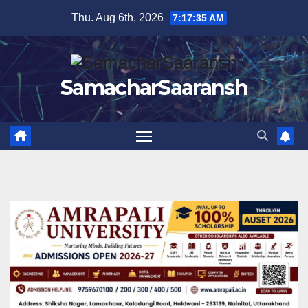
Skip
Thu. Aug 6th, 2026
7:17:36 AM
to
content
SamacharSaaransh