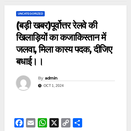
UNCATEGORIZED
(बड़ी खबर)पूर्वोत्तर रेलवे की
खिलाड़ियों का कजाकिस्तान में
जलवा, मिला कास्य पदक, दीजिए
बधाई।।
By
admin
OCT 1, 2024
F
E
W
X
C
S