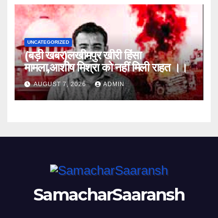
UNCATEGORIZED
(बड़ी खबर)लखीमपुर खीरी हिंसा
मामला,आशीष मिश्रा को नहीं मिली राहत ।।
AUGUST 7, 2026
ADMIN
SamacharSaaransh