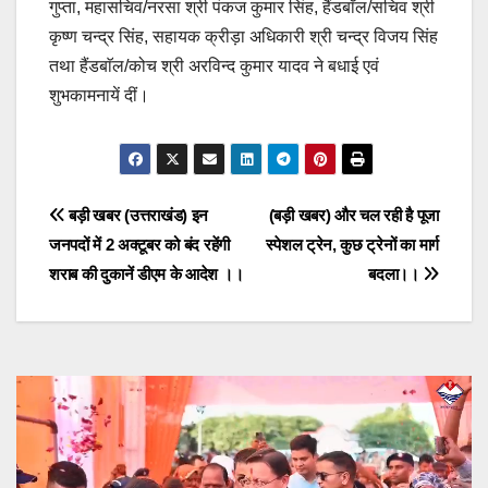
गुप्ता, महासचिव/नरसा श्री पंकज कुमार सिंह, हैंडबाॅल/सचिव श्री
कृष्ण चन्द्र सिंह, सहायक क्रीड़ा अधिकारी श्री चन्द्र विजय सिंह
तथा हैंडबाॅल/कोच श्री अरविन्द कुमार यादव ने बधाई एवं
शुभकामनायें दीं।
Post
बड़ी खबर (उत्तराखंड) इन
(बड़ी खबर) और चल रही है पूजा
जनपदों में 2 अक्टूबर को बंद रहेंगी
स्पेशल ट्रेन, कुछ ट्रेनों का मार्ग
navigation
शराब की दुकानें डीएम के आदेश ।।
बदला।।