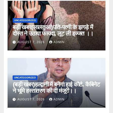
UNCATEGORIZED
बड़ी खबर(लालकुआं)पति-पत्नी के झगड़े में
दोस्त ने उठाया फायदा, लूट ली इज्जत ।।
AUGUST 7, 2026
ADMIN
UNCATEGORIZED
(बड़ी खबर)हल्द्वानी में बनेगा हाई कोर्ट. कैबिनेट
ने भूमि हस्तांतरण की दी मंजूरी।।
AUGUST 7, 2026
ADMIN