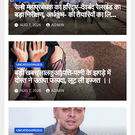
रेलवे महाप्रबंधक का हरिद्वार–देवबंद रेलखंड का
बड़ा निरीक्षण, अर्धकुंभ- की तैयारियों का लिया
जायजा
AUG 7, 2026
ADMIN
UNCATEGORIZED
बड़ी खबर(लालकुआं)पति-पत्नी के झगड़े में
दोस्त ने उठाया फायदा, लूट ली इज्जत ।।
AUG 7, 2026
ADMIN
UNCATEGORIZED