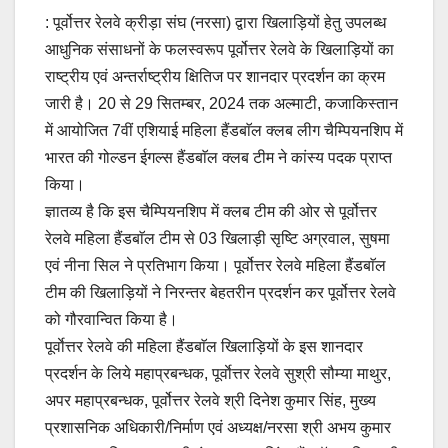
a
m
h
o
h
: पूर्वोत्तर रेलवे क्रीड़ा संघ (नरसा) द्वारा खिलाड़ियों हेतु उपलब्ध
c
ail
at
p
ar
आधुनिक संसाधनों के फलस्वरूप पूर्वोत्तर रेलवे के खिलाड़ियों का
e
s
y
e
राष्ट्रीय एवं अन्तर्राष्ट्रीय क्षितिज पर शानदार प्रदर्शन का क्रम
b
A
Li
जारी है। 20 से 29 सितम्बर, 2024 तक अल्माटी, कजाकिस्तान
o
p
n
में आयोजित 7वीं एशियाई महिला हैंडबाॅल क्लब लीग चैम्पियनशिप में
o
p
k
भारत की गोल्डन ईगल्स हैंडबाॅल क्लब टीम ने कांस्य पदक प्राप्त
किया।
k
ज्ञातव्य है कि इस चैम्पियनशिप में क्लब टीम की ओर से पूर्वोत्तर
रेलवे महिला हैंडबाॅल टीम से 03 खिलाड़ी सृष्टि अग्रवाल, सुषमा
एवं नीना सिल ने प्रतिभाग किया। पूर्वोत्तर रेलवे महिला हैंडबाॅल
टीम की खिलाड़ियों ने निरन्तर बेहतरीन प्रदर्शन कर पूर्वोत्तर रेलवे
को गौरवान्वित किया है।
पूर्वाेत्तर रेलवे की महिला हैंडबाॅल खिलाड़ियों के इस शानदार
प्रदर्शन के लिये महाप्रबन्धक, पूर्वाेत्तर रेलवे सुश्री सौम्या माथुर,
अपर महाप्रबन्धक, पूर्वोत्तर रेलवे श्री दिनेश कुमार सिंह, मुख्य
प्रशासनिक अधिकारी/निर्माण एवं अध्यक्ष/नरसा श्री अभय कुमार