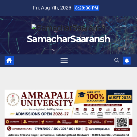
Skip
Fri. Aug 7th, 2026
8:29:37 PM
to
content
SamacharSaaransh