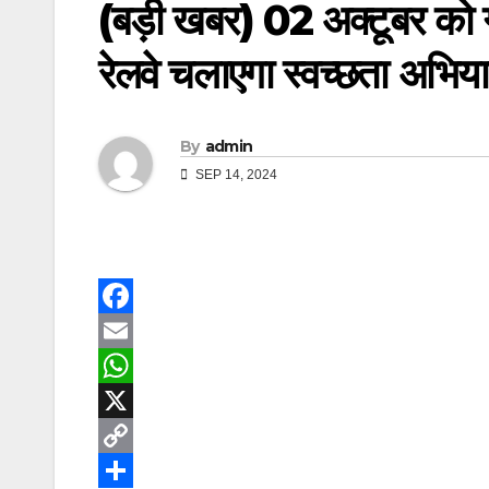
(बड़ी खबर) 02 अक्टूबर को ग
रेलवे चलाएगा स्वच्छता अभि
By
admin
SEP 14, 2024
F
a
E
c
m
W
e
a
h
X
b
i
a
C