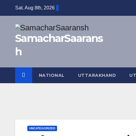
Skip
Sat. Aug 8th, 2026
to
content
SamacharSaarans
h
NATIONAL
UTTARAKHAND
UT
UNCATEGORIZED