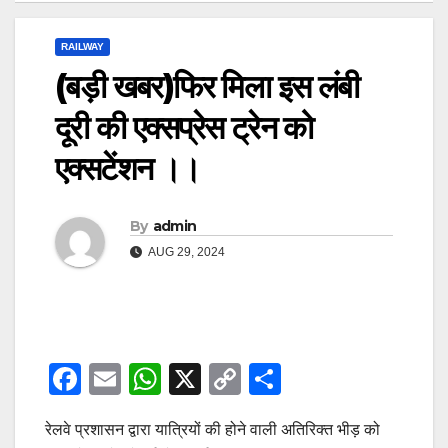
RAILWAY
(बड़ी खबर)फिर मिला इस लंबी
दूरी की एक्सप्रेस ट्रेन को
एक्सटेंशन ।।
By
admin
AUG 29, 2024
F
E
W
X
C
S
a
m
h
o
h
रेलवे प्रशासन द्वारा यात्रियों की होने वाली अतिरिक्त भीड़ को
c
ail
at
p
ar