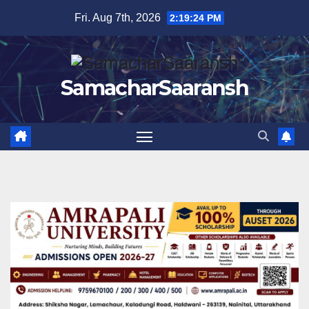
Skip
Fri. Aug 7th, 2026
2:19:25 PM
to
content
SamacharSaaransh