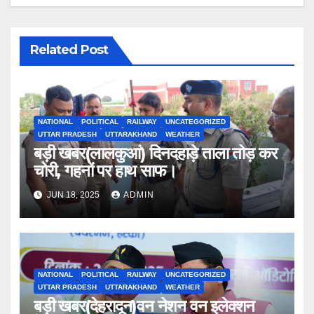
Related Post
NATIONAL
POLITICAL
RAILWAY
UNCATEGORIZED
UTTAR PRADESH
UTTARAKHAND
WEATHER
बड़ी खबर(लालकुआं) दिनदहाड़े ताला तोड़ कर
चोरी, गहनों पर हाथ साफ।
JUN 18, 2025
ADMIN
NATIONAL
POLITICAL
RAILWAY
UNCATEGORIZED
UTTAR PRADESH
UTTARAKHAND
WEATHER
बड़ी खबर(देहरादून)वन नेशन वन इलेक्शन