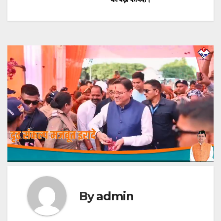
By
admin