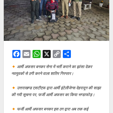
F
E
W
X
C
S
a
m
h
o
h
आर्मी अफसर बनकर सेना में भर्ती कराने का झांसा देकर
c
ail
at
p
ar
नवयुवकों से ठगी करने वाला शातिर गिरप्तार।
e
s
y
e
b
A
Li
उत्तराखण्ड एसटीएफ द्वारा आर्मी इंटेलीजेन्स देहरादून की साझा
o
p
n
की गयी सूचना पर, फर्जी आर्मी अफसर का किया भण्डाफोड़।
o
p
k
k
फर्जी आर्मी अफसर बनकर इस ठग द्वारा अब तक कई