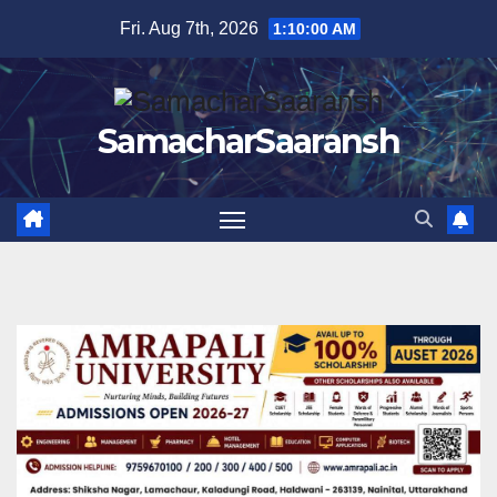
Skip
Fri. Aug 7th, 2026
1:10:01 AM
to
content
SamacharSaaransh