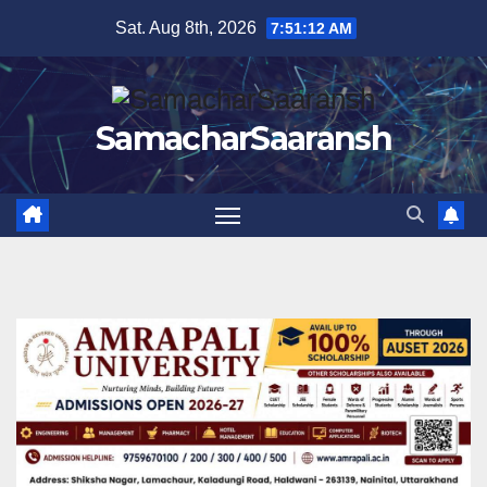
Skip
Sat. Aug 8th, 2026
7:51:13 AM
to
content
SamacharSaaransh