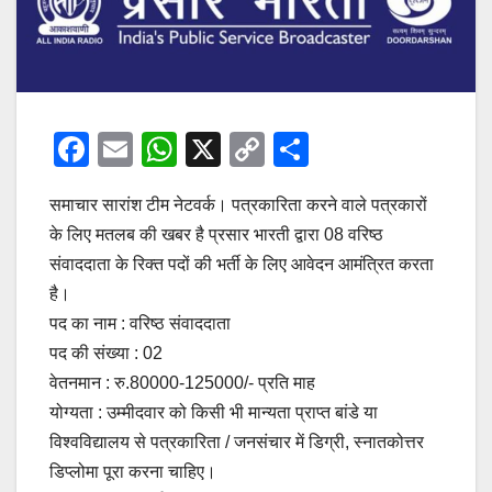
F
E
W
X
C
S
a
m
h
o
h
समाचार सारांश टीम नेटवर्क। पत्रकारिता करने वाले पत्रकारों
c
ail
at
p
ar
के लिए मतलब की खबर है प्रसार भारती द्वारा 08 वरिष्ठ
e
s
y
e
संवाददाता के रिक्त पदों की भर्ती के लिए आवेदन आमंत्रित करता
b
A
Li
है।
o
p
n
पद का नाम : वरिष्ठ संवाददाता
o
p
k
पद की संख्या : 02
वेतनमान : रु.80000-125000/- प्रति माह
k
योग्यता : उम्मीदवार को किसी भी मान्यता प्राप्त बांडे या
विश्वविद्यालय से पत्रकारिता / जनसंचार में डिग्री, स्नातकोत्तर
डिप्लोमा पूरा करना चाहिए।