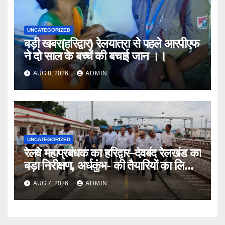
UNCATEGORIZED
बड़ी खबर(हरिद्वार) रेलयात्रा से पहले आरपीएफ
ने दो साल के बच्चें की बचाई जान ।।
AUG 8, 2026
ADMIN
UNCATEGORIZED
रेलवे महाप्रबंधक का हरिद्वार–देवबंद रेलखंड का
बड़ा निरीक्षण, अर्धकुंभ- की तैयारियों का लिया
जायजा
AUG 7, 2026
ADMIN