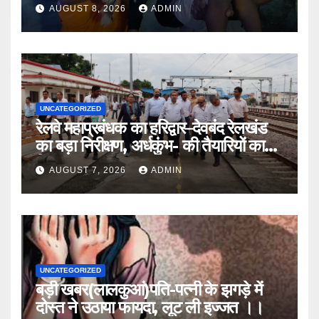
।।
AUGUST 8, 2026
ADMIN
UNCATEGORIZED
रेलवे महाप्रबंधक का हरिद्वार–देवबंद रेलखंड
का बड़ा निरीक्षण, अर्धकुंभ- की तैयारियों का
लिया जायजा
AUGUST 7, 2026
ADMIN
UNCATEGORIZED
बड़ी खबर(लालकुआं)पति-पत्नी के झगड़े में
दोस्त ने उठाया फायदा, लूट ली इज्जत ।।