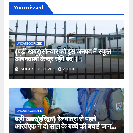
You missed
UNCATEGORIZED
(बड़ी खबर)सोमवार को इस जनपद में स्कूल
आंगनवाड़ी केन्द्र रहेंगे बंद ।।
AUGUST 8, 2026
ADMIN
UNCATEGORIZED
बड़ी खबर(हरिद्वार) रेलयात्रा से पहले
आरपीएफ ने दो साल के बच्चें की बचाई जान