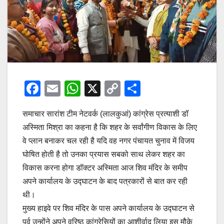
F
E
W
X
C
S
a
m
h
o
h
समाचार सारांश टीम नेटवर्क (लालकुआं) कांग्रेस प्रत्याशी डॉ
c
ail
at
p
ar
अस्मिता मिश्रा का कहना है कि शहर के सर्वांगीण विकास के लिए
e
s
y
e
वे प्लान बनाकर चल रही है यदि वह नगर पंचायत चुनाव में विजय
b
A
Li
घोषित होती है तो उनका प्रयास सबको साथ लेकर शहर का
o
p
n
विकास करना होगा डॉक्टर अस्मिता आज शिव मंदिर के समीप
o
p
k
अपने कार्यालय के उद्घाटन के बाद पत्रकारों से बात कर रही
थी।
k
मुख्य हाइवे पर शिव मंदिर के पास अपने कार्यालय के उद्घाटन से
पूर्व उन्होंने अपने वरिष्ठ कांग्रेसियों का आशीर्वाद लिया इस मौके