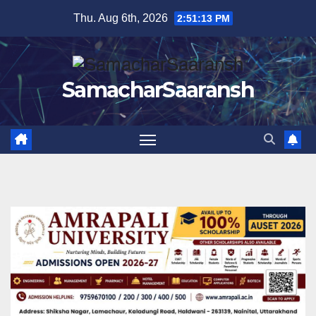
Skip
Thu. Aug 6th, 2026
2:51:14 PM
to
content
SamacharSaaransh