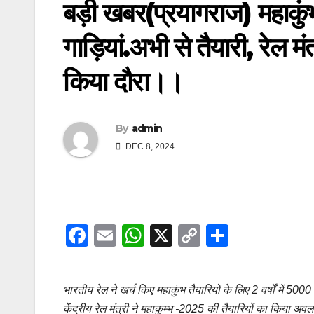
बड़ी खबर(प्रयागराज) महाकु
गाड़ियां.अभी से तैयारी, रेल मं
किया दौरा।।
By
admin
DEC 8, 2024
F
E
W
X
C
S
a
m
h
o
h
c
ail
at
p
ar
भारतीय रेल ने खर्च किए महाकुंभ तैयारियों के लिए 2 वर्षों में 50
e
s
y
e
केंद्रीय रेल मंत्री ने महाकुम्भ -2025 की तैयारियों का किया अ