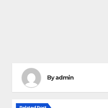
By
admin
Related Post