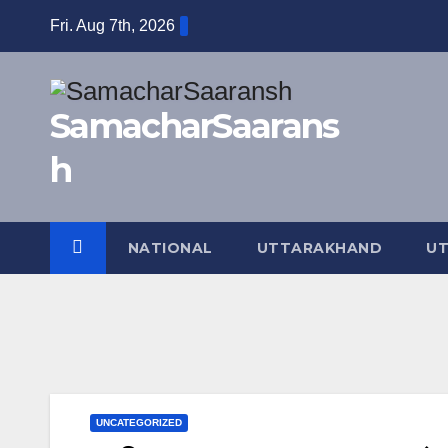
Skip
Fri. Aug 7th, 2026
to
content
SamacharSaarans
h
NATIONAL
UTTARAKHAND
UT
UNCATEGORIZED