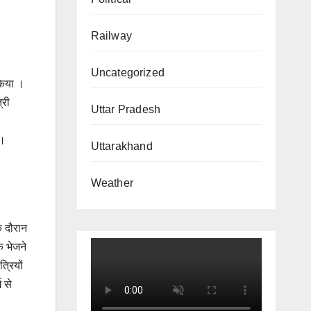
Railway
Uncategorized
 किया ।
्री
Uttar Pradesh
 ।
Uttarakhand
Weather
े दौरान
क भेजने
्रियों
म से