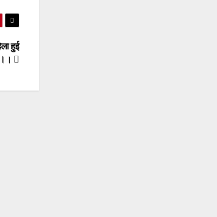
िला हुई
ार।।