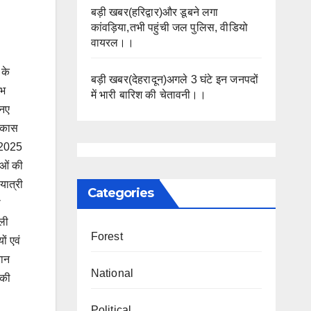
बड़ी खबर(हरिद्वार)और डूबने लगा
कांवड़िया,तभी पहुंची जल पुलिस, वीडियो
वायरल।।
 के
बड़ी खबर(देहरादून)अगले 3 घंटे इन जनपदों
ंभ
में भारी बारिश की चेतावनी।।
 नए
विकास
भ 2025
ाओं की
यात्री
Categories
ी
ाली
Forest
ं एवं
रान
National
 की
Political