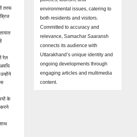
नों तरफ
environmental issues, catering to
ब्रिज
both residents and visitors.
Committed to accuracy and
ातायात
relevance, Samachar Saaransh
भी
connects its audience with
Uttarakhand’s unique identity and
ं रेल
ongoing developments through
ा अवधि
engaging articles and multimedia
न्होंने
content.
यास
ा
ियों के
 करने
े साथ