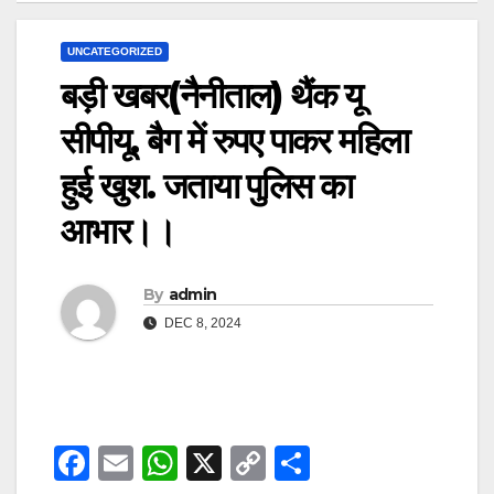
UNCATEGORIZED
बड़ी खबर(नैनीताल) थैंक यू
सीपीयू. बैग में रुपए पाकर महिला
हुई खुश. जताया पुलिस का
आभार।।
By
admin
DEC 8, 2024
F
E
W
X
C
S