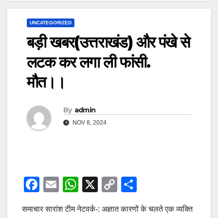
UNCATEGORIZED
बड़ी खबर(उत्तराखंड) और पंखे से
लटक कर लगा ली फांसी.
मौत।।
By
admin
NOV 8, 2024
F
E
W
X
C
S
a
m
h
o
h
समाचार सारांश टीम नेटवर्क-: अज्ञात कारणों के चलते एक व्यक्ति
c
ail
at
p
ar