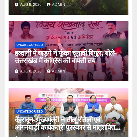
AUG 9, 2026
ADMIN
UNCATEGORIZED
हल्द्वानी में खड़गे ने फूंका चुनावी बिगुल, बोले-
उत्तराखंड में कांग्रेस की वापसी तय
AUG 8, 2026
ADMIN
UNCATEGORIZED
देहरादून-:मुख्यमंत्री ने तीलू रौतेली एवं
आंगनबाड़ी कार्यकत्री पुरस्कार से मातृशक्ति
को किया सम्मानित