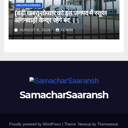
UNCATEGORIZED
(बड़ी खबर)सोमवार को इस जनपद में स्कूल
आंगनवाड़ी केन्द्र रहेंगे बंद ।।
AUGUST 8, 2026
ADMIN
SamacharSaaransh
Proudly powered by WordPress
|
Theme: Newsup by
Themeansar
.