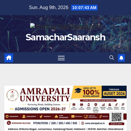
Skip
Sun. Aug 9th, 2026
10:07:44 AM
to
content
SamacharSaaransh