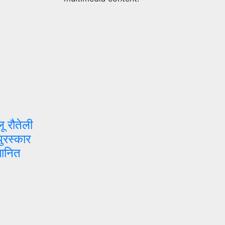
लू रौतेली
पुरस्कार
मानित