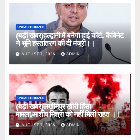
UNCATEGORIZED
(बड़ी खबर)हल्द्वानी में बनेगा हाई कोर्ट. कैबिनेट
ने भूमि हस्तांतरण की दी मंजूरी।।
AUGUST 7, 2026
ADMIN
UNCATEGORIZED
(बड़ी खबर)लखीमपुर खीरी हिंसा
मामला,आशीष मिश्रा को नहीं मिली राहत ।।
AUGUST 7, 2026
ADMIN