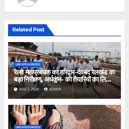
Related Post
UNCATEGORIZED
रेलवे महाप्रबंधक का हरिद्वार–देवबंद रेलखंड का
बड़ा निरीक्षण, अर्धकुंभ- की तैयारियों का लिया
जायजा
AUG 7, 2026
ADMIN
UNCATEGORIZED