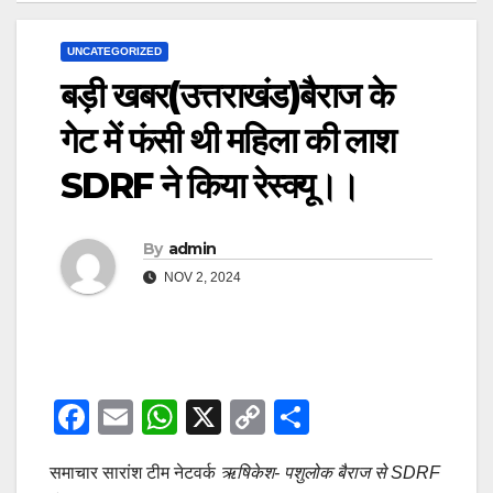
UNCATEGORIZED
बड़ी खबर(उत्तराखंड)बैराज के
गेट में फंसी थी महिला की लाश
SDRF ने किया रेस्क्यू।।
By
admin
NOV 2, 2024
F
E
W
X
C
S
a
m
h
o
h
समाचार सारांश टीम नेटवर्क
ऋषिकेश- पशुलोक बैराज से SDRF
c
ail
at
p
ar