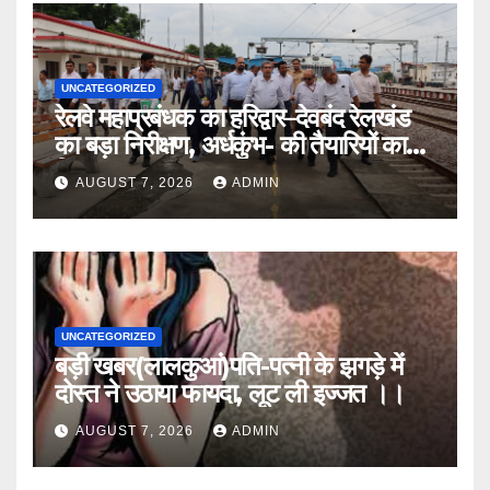
UNCATEGORIZED
रेलवे महाप्रबंधक का हरिद्वार–देवबंद रेलखंड
का बड़ा निरीक्षण, अर्धकुंभ- की तैयारियों का
लिया जायजा
AUGUST 7, 2026
ADMIN
UNCATEGORIZED
बड़ी खबर(लालकुआं)पति-पत्नी के झगड़े में
दोस्त ने उठाया फायदा, लूट ली इज्जत ।।
AUGUST 7, 2026
ADMIN