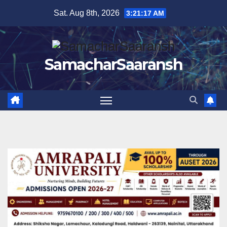
Skip
Sat. Aug 8th, 2026
3:21:18 AM
to
content
SamacharSaaransh