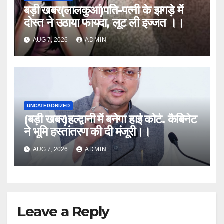
बड़ी खबर(लालकुआं)पति-पत्नी के झगड़े में
दोस्त ने उठाया फायदा, लूट ली इज्जत ।।
AUG 7, 2026
ADMIN
UNCATEGORIZED
(बड़ी खबर)हल्द्वानी में बनेगा हाई कोर्ट. कैबिनेट
ने भूमि हस्तांतरण की दी मंजूरी।।
AUG 7, 2026
ADMIN
Leave a Reply