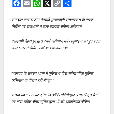
F
E
W
X
C
S
a
m
h
o
h
c
ail
at
p
ar
समाचार सारांश टीम नेटवर्क मुख्यमंत्री उत्तराखण्ड के सख्त
e
s
y
e
निर्देशों पर राजधानी में चला व्यापक चेकिंग अभियान
b
A
Li
एसएसपी देहरादून द्वारा स्वयं अभियान की अगुआई करते हुए पटेल
o
p
n
नगर क्षेत्र में चेकिंग अभियान चलाया गया
o
p
k
k
*
जनपद के समस्त थानों में पुलिस व गोरा शक्ति चीता पुलिस
अभियान के दौरान रही मौजूद।
सडक किनारे स्थित होटल/ढाबों/रेस्टोरेंटों/फूड स्टालों/फूड वैनों
पर गौरा शक्ति चीता यूनिट द्वारा भी की आकस्मिक चैकिंग
।