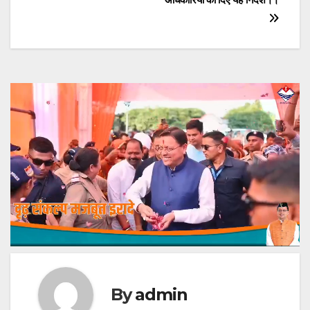
By
admin