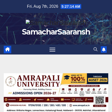
Skip
Fri. Aug 7th, 2026
5:27:15 AM
to
content
SamacharSaaransh