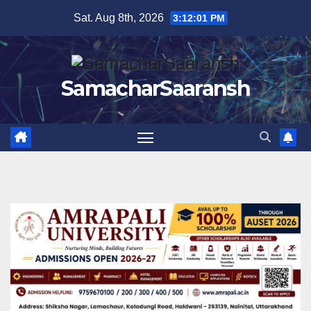
Skip
Sat. Aug 8th, 2026
3:12:02 PM
to
content
SamacharSaaransh