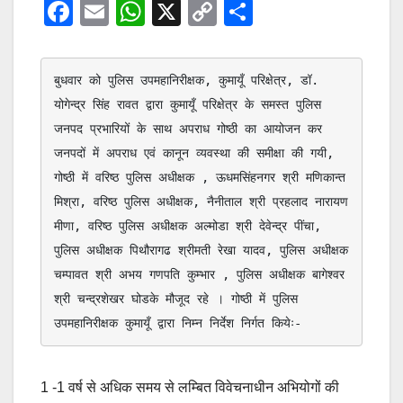
F
E
W
X
C
S
a
m
h
o
h
c
ail
at
p
ar
बुधवार को पुलिस उपमहानिरीक्षक, कुमायूँ परिक्षेत्र, डॉ. 
e
s
y
e
योगेन्द्र सिंह रावत द्वारा कुमायूँ परिक्षेत्र के समस्त पुलिस 
b
A
Li
जनपद प्रभारियों के साथ अपराध गोष्ठी का आयोजन कर 
o
p
n
जनपदों में अपराध एवं कानून व्यवस्था की समीक्षा की गयी, 
o
p
k
गोष्ठी में वरिष्ठ पुलिस अधीक्षक , ऊधमसिंहनगर श्री मणिकान्त 
मिश्रा, वरिष्ठ पुलिस अधीक्षक, नैनीताल श्री प्रहलाद नारायण 
k
मीणा, वरिष्ठ पुलिस अधीक्षक अल्मोडा श्री देवेन्द्र पींचा, 
पुलिस अधीक्षक पिथौरागढ श्रीमती रेखा यादव, पुलिस अधीक्षक 
चम्पावत श्री अभय गणपति कुम्भार , पुलिस अधीक्षक बागेश्वर 
श्री चन्द्रशेखर घोडके मौजूद रहे । गोष्ठी में पुलिस 
उपमहानिरीक्षक कुमायूँ द्वारा निम्न निर्देश निर्गत कियेः-
1 -1 वर्ष से अधिक समय से लम्बित विवेचनाधीन अभियोगों की