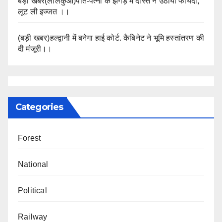
बड़ी खबर(लालकुआं)पति-पत्नी के झगड़े में दोस्त ने उठाया फायदा,
लूट ली इज्जत ।।
(बड़ी खबर)हल्द्वानी में बनेगा हाई कोर्ट. कैबिनेट ने भूमि हस्तांतरण की
दी मंजूरी।।
Categories
Forest
National
Political
Railway