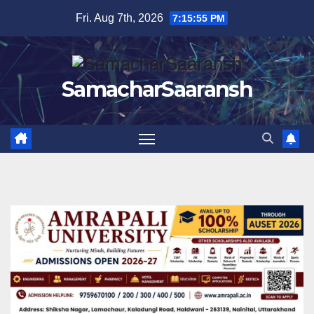
Skip
Fri. Aug 7th, 2026
7:15:55 PM
to
content
SamacharSaaransh