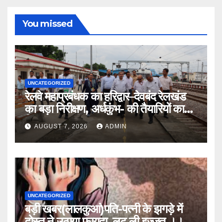
You missed
UNCATEGORIZED
रेलवे महाप्रबंधक का हरिद्वार–देवबंद रेलखंड
का बड़ा निरीक्षण, अर्धकुंभ- की तैयारियों का
लिया जायजा
AUGUST 7, 2026
ADMIN
UNCATEGORIZED
बड़ी खबर(लालकुआं)पति-पत्नी के झगड़े में
दोस्त ने उठाया फायदा, लूट ली इज्जत ।।