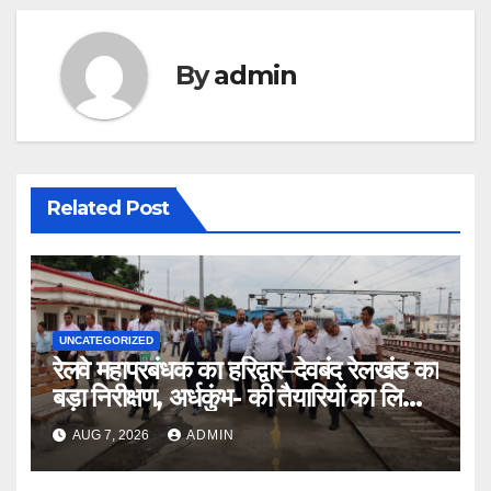
By
admin
Related Post
UNCATEGORIZED
रेलवे महाप्रबंधक का हरिद्वार–देवबंद रेलखंड का
बड़ा निरीक्षण, अर्धकुंभ- की तैयारियों का लिया
जायजा
AUG 7, 2026
ADMIN