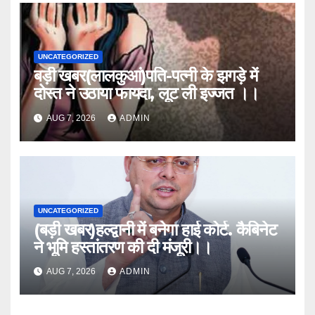
UNCATEGORIZED
बड़ी खबर(लालकुआं)पति-पत्नी के झगड़े में
दोस्त ने उठाया फायदा, लूट ली इज्जत ।।
AUG 7, 2026
ADMIN
UNCATEGORIZED
(बड़ी खबर)हल्द्वानी में बनेगा हाई कोर्ट. कैबिनेट
ने भूमि हस्तांतरण की दी मंजूरी।।
AUG 7, 2026
ADMIN