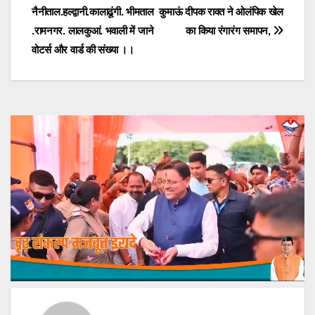
नैनीताल.हल्द्वानी.कालाढूंगी. भीमताल
कुमाऊं दीपक रावत ने ओलंपिक खेल
navigation
.रामनगर. लालकुआं. भवाली में जाने
का किया रंगारंग समापन,
वोटर्स और वार्ड की संख्या ।।