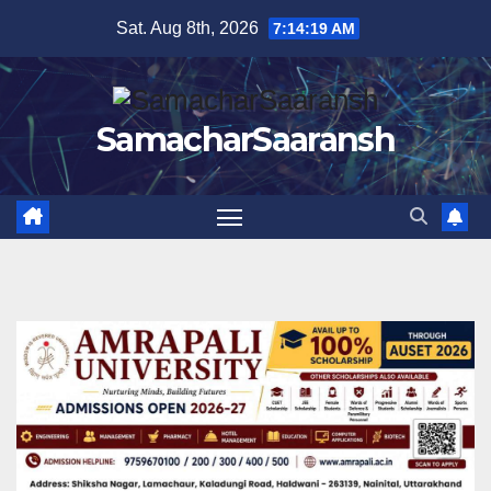
Skip
Sat. Aug 8th, 2026
7:14:20 AM
to
content
SamacharSaaransh