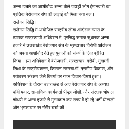
a
m
h
o
h
अन्ना हजारे का आशीर्वाद: अन्ना बोले पहाड़ी लोग ईमानदारी का
c
ail
at
p
ar
प्रतिक,बेरोजगार संघ की लड़ाई को मिला नया बल।
e
s
y
e
रालेगण सिद्धि।
b
A
Li
रालेगण सिद्धि में आयोजित राष्ट्रीय लोक आंदोलन न्यास के
o
p
n
व्यापक राष्ट्रव्यापी अधिवेशन में, प्रसिद्ध समाज सुधारक अन्ना
o
p
k
हजारे ने उत्तराखंड बेरोजगार संघ के भ्रष्टाचार विरोधी आंदोलन
को अपना आशीर्वाद देते हुए युवाओं को संघर्ष के लिए प्रेरित
k
किया। इस अधिवेशन में बेरोजगारी, भ्रष्टाचार, गरीबी, भुखमरी,
शिक्षा के राष्ट्रीयकरण, किसान समस्याओं, ग्रामीण विकास, और
पर्यावरण संरक्षण जैसे विषयों पर गहन विचार-विमर्श हुआ।
अधिवेशन के दौरान उत्तराखंड से आए बेरोजगार संघ के अध्यक्ष
बॉबी पवार, सामाजिक कार्यकर्ता पीयूष जोशी, और संरक्षक भोपाल
चौधरी ने अन्ना हजारे से मुलाकात कर राज्य में हो रहे भर्ती घोटालों
और भ्रष्टाचार पर गंभीर चर्चा की।