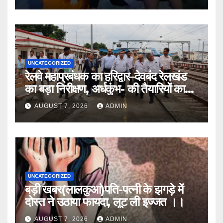
UNCATEGORIZED
रेलवे महाप्रबंधक का हरिद्वार–देवबंद रेलखंड
का बड़ा निरीक्षण, अर्धकुंभ- की तैयारियों का
लिया जायजा
AUGUST 7, 2026
ADMIN
UNCATEGORIZED
बड़ी खबर(लालकुआं)पति-पत्नी के झगड़े में
दोस्त ने उठाया फायदा, लूट ली इज्जत ।।
AUGUST 7, 2026
ADMIN