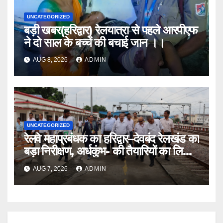
UNCATEGORIZED
बड़ी खबर(हरिद्वार) रेलयात्रा से पहले आरपीएफ
ने दो साल के बच्चें की बचाई जान ।।
AUG 8, 2026
ADMIN
UNCATEGORIZED
रेलवे महाप्रबंधक का हरिद्वार–देवबंद रेलखंड का
बड़ा निरीक्षण, अर्धकुंभ- की तैयारियों का लिया
जायजा
AUG 7, 2026
ADMIN