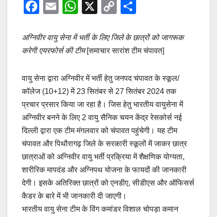
F
E
W
X
C
S
a
m
h
o
h
c
ail
at
p
ar
अग्निवीर वायु सेना में भर्ती के लिए जिले के छात्रों को जागरूक
e
s
y
e
करेगी एयरफोर्स की टीम
[समाचार सारांश टीम चंपावत]
b
A
Li
वायु सेना द्वारा अग्निवीर में भर्ती हेतु जनपद चंपावत के स्कूल/
o
p
n
कॉलेज (10+12) में 23 सितंबर से 27 सितंबर 2024 तक
o
p
k
प्रचार प्रसार किया जा रहा है। जिस हेतु भारतीय वायुसेना में
k
अग्निवीर बनने के लिए 2 वायु सैनिक चयन केंद्र रेसकोर्स नई
दिल्ली द्वारा एक टीम मंगलवार को चंपावत पहुंचेगी। यह टीम
चंपावत और पिथौरागढ़ जिले के सरकारी स्कूलों में जाकर छात्र
छात्राओं को अग्निवीर वायु भर्ती प्रक्रिया में शैक्षणिक योग्यता,
शारीरिक मापदंड और अग्निपथ योजना के फायदों की जानकारी
देगी। इसके अतिरिक्त छात्रों को एनडीए, सीडीएस और ऑफिसर्स
कैडर के बारे में भी जानकारी दी जाएगी।
भारतीय वायु सेना टीम के विंग कमांडर विशाल चोपड़ा कमान