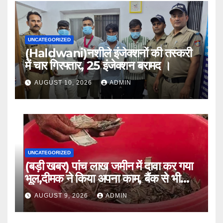
UNCATEGORIZED
(Haldwani)नशीले इंजेक्शनों की तस्करी
में चार गिरफ्तार, 25 इंजेक्शन बरामद ।
AUGUST 10, 2026
ADMIN
UNCATEGORIZED
(बड़ी खबर) पांच लाख जमीन में दावा कर गया
भूल,दीमक ने किया अपना काम, बैंक से भी
लौटा हताश ।।
AUGUST 9, 2026
ADMIN