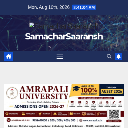
Skip
Mon. Aug 10th, 2026
8:41:05 AM
to
content
SamacharSaaransh