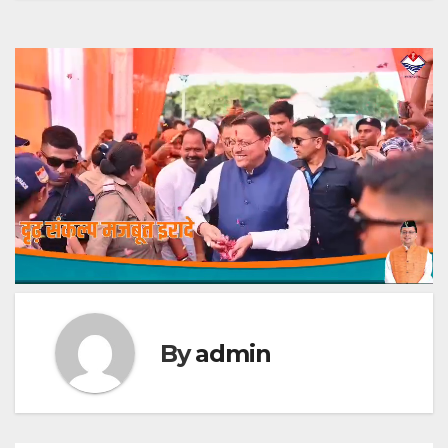
By
admin