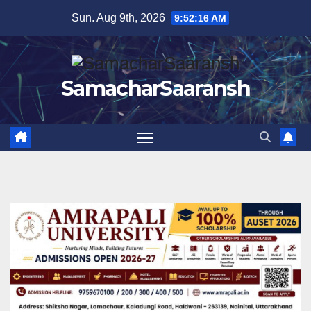
Skip
Sun. Aug 9th, 2026
9:52:17 AM
to
content
SamacharSaaransh