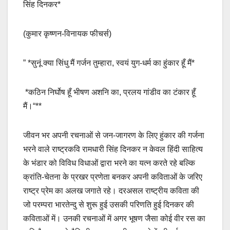
सिंह दिनकर*
e
s
y
e
b
A
Li
(कुमार कृष्णन-विनायक फीचर्स)
o
p
n
o
p
k
” *सुनूं क्या सिंधु मैं गर्जन तुम्हारा, स्वयं युग-धर्म का हुंकार हूँ मैं*
k
*कठिन निर्घोष हूँ भीषण अशनि का, प्रलय गांडीव का टंकार हूँ
मैं।“**
जीवन भर अपनी रचनाओं से जन-जागरण के लिए हुंकार की गर्जना
भरने वाले राष्ट्रकवि रामधारी सिंह दिनकर न केवल हिंदी साहित्य
के भंडार को विविध विधाओं द्वारा भरने का यत्न करते रहे बल्कि
क्रांति-चेतना के प्रखर प्रणेता बनकर अपनी कविताओं के जरिए
राष्ट्र प्रेम का अलख जगाते रहे। दरअसल राष्ट्रीय कविता की
जो परम्परा भारतेन्दु से शुरू हुई उसकी परिणति हुई दिनकर की
कविताओं में। उनकी रचनाओं में अगर भूषण जैसा कोई वीर रस का