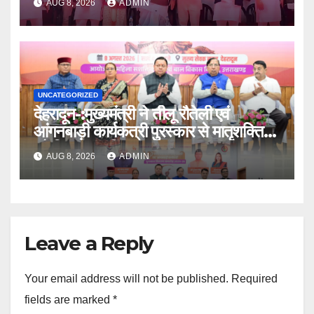
AUG 8, 2026
ADMIN
UNCATEGORIZED
देहरादून-:मुख्यमंत्री ने तीलू रौतेली एवं
आंगनबाड़ी कार्यकत्री पुरस्कार से मातृशक्ति
को किया सम्मानित
AUG 8, 2026
ADMIN
Leave a Reply
Your email address will not be published.
Required
fields are marked
*