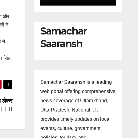
कोश और
री ने
Samachar
Saaransh
 ने
न सिंह,
Samachar Saaransh is a leading
web portal offering comprehensive
को लेकर
news coverage of Uttarakhand,
ेट।।
UttarPradesh, National, . It
provides timely updates on local
events, culture, government
policies, tourism, and