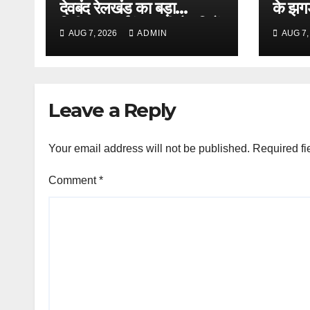
देवबंद रेलखंड का बड़ा
के झगड़
निरीक्षण, अर्धकुंभ- की तैयारियों
फायदा
AUG 7, 2026
ADMIN
AUG 7,
का लिया जायजा
Leave a Reply
Your email address will not be published.
Required fi
Comment
*