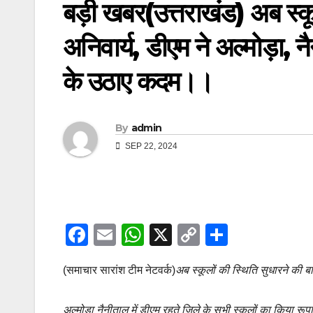
बड़ी खबर(उत्तराखंड) अब स्कूल
अनिवार्य, डीएम ने अल्मोड़ा, 
के उठाए कदम।।
By
admin
SEP 22, 2024
F
E
W
X
C
S
a
m
h
o
h
(समाचार सारांश टीम नेटवर्क)
अब स्कूलों की स्थिति सुधारने की बा
c
ail
at
p
ar
e
s
y
e
अल्मोड़ा नैनीताल में डीएम रहते जिले के सभी स्कूलों का किया रूपां