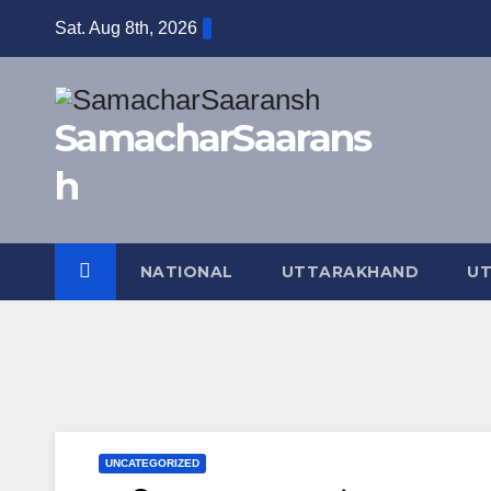
Skip
Sat. Aug 8th, 2026
to
content
SamacharSaarans
h
NATIONAL
UTTARAKHAND
UT
UNCATEGORIZED