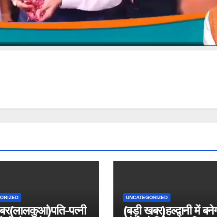
ORIZED
UNCATEGORIZED
बर(लालकुआं)पति-पत्नी
(बड़ी खबर)हल्द्वानी में बने