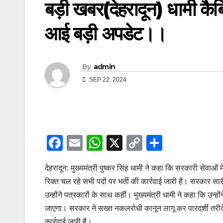
बड़ी खबर(देहरादून) धामी कैबि
आई बड़ी अपडेट।।
By
admin
SEP 22, 2024
F
E
W
X
C
S
a
m
h
o
h
देहरादून: मुख्यमंत्री पुष्कर सिंह धामी ने कहा कि सरकारी सेवाओं 
c
ail
at
p
ar
रिक्त चल रहे सभी पदों पर भर्ती की कार्रवाई जारी है। सरकार सार
e
s
y
e
उन्होंने पत्रकारों के साथ कहीं। मुख्यमंत्री धामी ने कहा कि उन्
b
A
Li
जाएगा। सरकार ने सख्त नकलरोधी कानून लागू कर पारदर्शी तरीके से
o
p
n
कार्रवाई जारी है।