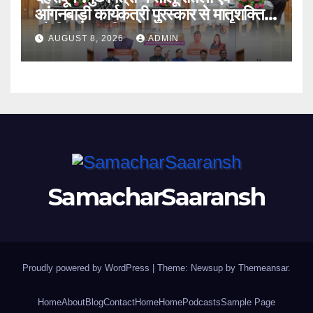
आंगनबाड़ी कार्यकत्री पुरस्कार से मातृशक्ति
को किया सम्मानित
AUGUST 8, 2026
ADMIN
SamacharSaaransh
Proudly powered by WordPress
|
Theme: Newsup by
Themeansar
.
Home
About
Blog
Contact
Home
Home
Podcasts
Sample Page