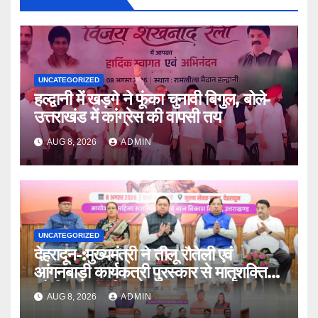
UNCATEGORIZED
हल्द्वानी में खड़गे ने फूंका चुनावी बिगुल, बोले-
उत्तराखंड में कांग्रेस की वापसी तय
AUG 8, 2026
ADMIN
UNCATEGORIZED
देहरादून-:मुख्यमंत्री ने तीलू रौतेली एवं
आंगनबाड़ी कार्यकत्री पुरस्कार से मातृशक्ति
को किया सम्मानित
AUG 8, 2026
ADMIN