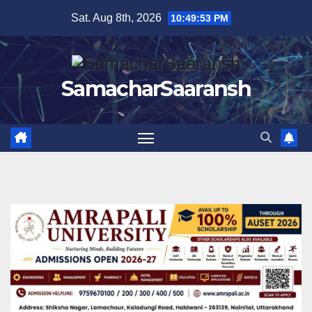
Skip
Sat. Aug 8th, 2026
10:49:54 PM
to
content
SamacharSaaransh