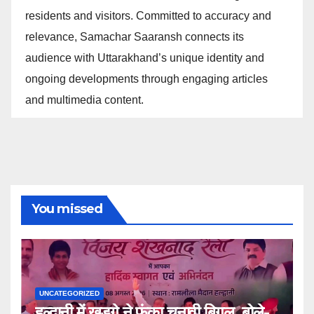
residents and visitors. Committed to accuracy and
relevance, Samachar Saaransh connects its
audience with Uttarakhand’s unique identity and
ongoing developments through engaging articles
and multimedia content.
You missed
UNCATEGORIZED
हल्द्वानी में खड़गे ने फूंका चुनावी बिगुल, बोले-