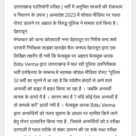
a
m
h
o
h
उत्तराखण्ड प्रतियोगी परीक्षा ( भर्ती में अनुचित साधनों की रोकथाम
c
ail
at
p
ar
व निवारण के उपाय ) अध्यादेश 2023 में सोशल मीडिया पर गलत
e
s
y
e
पोस्ट डालने पर अज्ञात के विरुद्ध पुलिस ने मामला दर्ज किया है।
b
A
Li
देहरादून
o
p
n
मंगलवार को थाना कोतवाली नगर देहरादून पर गिरीश चन्द शर्मा
o
p
k
प्रभारी निरीक्षक साइबर क्राईम सैल जनपद देहरादून द्वारा एक
लिखित तहरीर दी गयी कि फेसबुक पर अज्ञात फेसबुक धारक
k
Bittu Verma द्वारा उत्तराखण्ड में चल रही पुलिस उपनिरीक्षक
भर्ती प्रक्रिया के सम्बन्ध में भ्रामक सोशल मीडिया पोस्ट “पुलिस
SI भर्ती का सुनने में आ रहा है कि पर्वतीय क्षेत्रों से आने वाले
अभ्यर्थी को हाइट में बाहर किया जा रहा है । जबकि अभ्यर्थी
मानक के दायरे में है । कारण क्या है ? यदि कोई ऐसा अभ्यर्थी है
तो सम्पर्क करें” डाली गयी है । फेसबुक धारक Bittu Verma
द्वारा अभ्यर्थियों को गलत सूचना के आधार पर भ्रमित किये जाने
हेतु पोस्ट प्रसारित किया गया है , जिससे अभ्यर्थियों को व परीक्षा
प्रणाली में गलत तरीके से शंका उत्पन्न की जा सके तथा परीक्षा