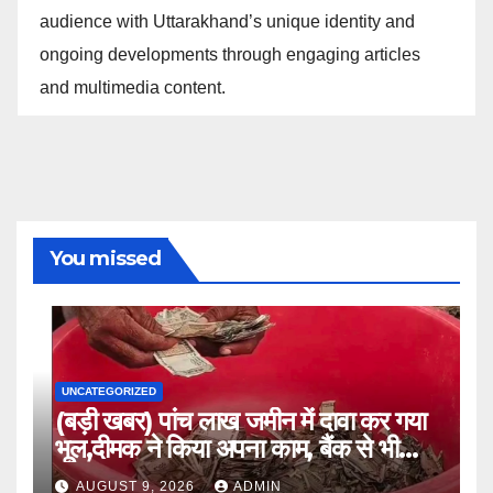
audience with Uttarakhand’s unique identity and
ongoing developments through engaging articles
and multimedia content.
You missed
UNCATEGORIZED
(बड़ी खबर) पांच लाख जमीन में दावा कर गया
भूल,दीमक ने किया अपना काम, बैंक से भी
लौटा हताश ।।
AUGUST 9, 2026
ADMIN