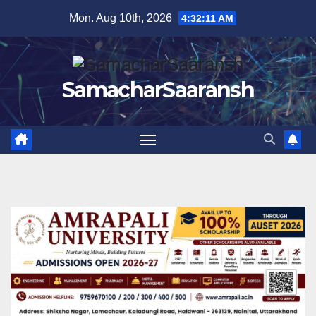
Skip
Mon. Aug 10th, 2026
4:32:12 AM
to
content
SamacharSaaransh