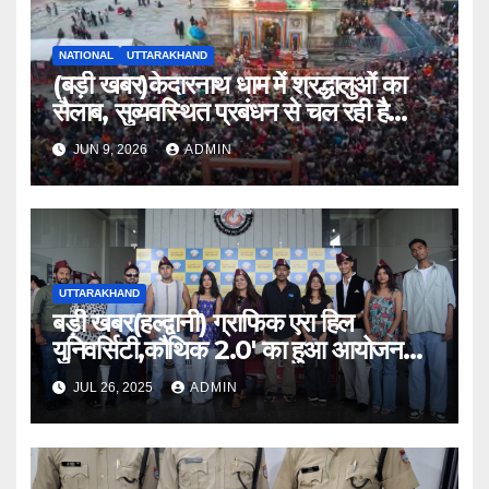
NATIONAL
UTTARAKHAND
(बड़ी खबर)केदारनाथ धाम में श्रद्धालुओं का
सैलाब, सुव्यवस्थित प्रबंधन से चल रही है
चारधाम यात्रा।।
JUN 9, 2026
ADMIN
UTTARAKHAND
बड़ी खबर(हल्द्वानी) ग्राफिक एरा हिल
युनिवर्सिटी,कौथिक 2.0′ का हुआ आयोजन
।।
JUL 26, 2025
ADMIN