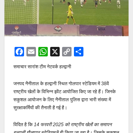
F
E
W
X
C
S
a
m
h
o
h
समाचार सारांश टीम नेटवर्क हल्द्वानी
c
ail
at
p
ar
e
s
y
e
जनपद नैनीताल के हल्द्वानी स्थित गोलपार स्टेडियम में 38वें
b
A
Li
राष्ट्रीय खेलों के विभिन्न इवेंट आयोजित किए जा रहे हैं। जिनके
o
p
n
सकुशल आयोजन के लिए नैनीताल पुलिस द्वारा भारी संख्या में
o
p
k
सुरक्षाकर्मियों की तैनाती है गई है।
k
विदित है कि
14 फरवरी 2025 को राष्ट्रीय खेलों का समापन
हल्द्वानी गौलापार स्टेडियम
में ही किया जा रहा है। जिसके सकुशल