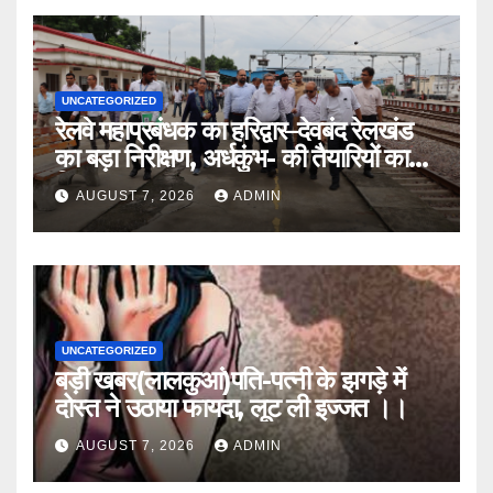
UNCATEGORIZED
रेलवे महाप्रबंधक का हरिद्वार–देवबंद रेलखंड
का बड़ा निरीक्षण, अर्धकुंभ- की तैयारियों का
लिया जायजा
AUGUST 7, 2026
ADMIN
UNCATEGORIZED
बड़ी खबर(लालकुआं)पति-पत्नी के झगड़े में
दोस्त ने उठाया फायदा, लूट ली इज्जत ।।
AUGUST 7, 2026
ADMIN