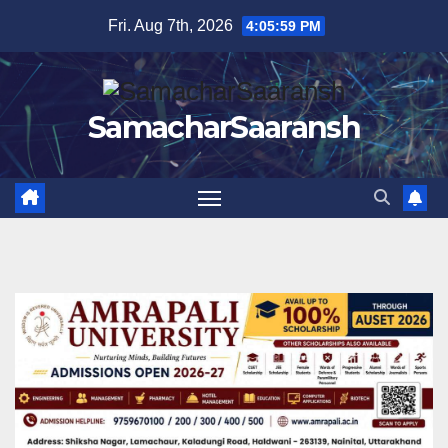
Skip
Fri. Aug 7th, 2026
4:06:00 PM
to
content
SamacharSaaransh