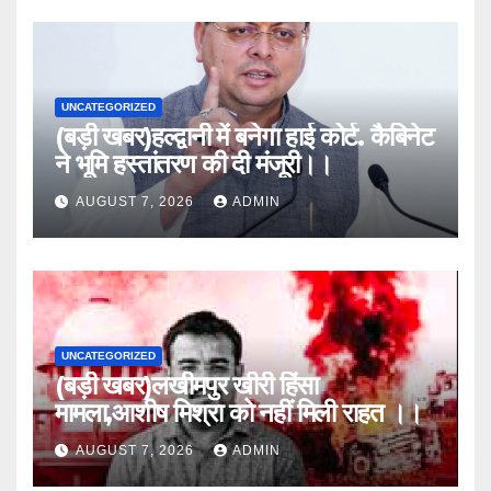
UNCATEGORIZED
(बड़ी खबर)हल्द्वानी में बनेगा हाई कोर्ट. कैबिनेट
ने भूमि हस्तांतरण की दी मंजूरी।।
AUGUST 7, 2026
ADMIN
UNCATEGORIZED
(बड़ी खबर)लखीमपुर खीरी हिंसा
मामला,आशीष मिश्रा को नहीं मिली राहत ।।
AUGUST 7, 2026
ADMIN