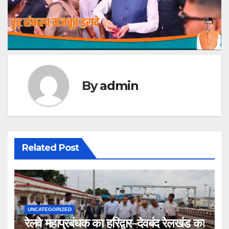
By
admin
Related Post
UNCATEGORIZED
रेलवे महाप्रबंधक का हरिद्वार–देवबंद रेलखंड का