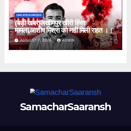
UNCATEGORIZED
(बड़ी खबर)लखीमपुर खीरी हिंसा
मामला,आशीष मिश्रा को नहीं मिली राहत ।।
AUGUST 7, 2026
ADMIN
SamacharSaaransh