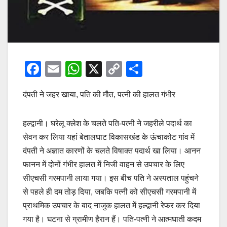
F
E
W
X
C
S
a
m
h
o
h
दंपती ने जहर खाया, पति की मौत, पत्नी की हालत गंभीर
c
ail
at
p
ar
e
s
y
e
हल्द्वानी। घरेलू क्लेश के चलते पति-पत्नी ने जहरीले पदार्थ का
b
A
Li
सेवन कर लिया यहां बेतालघाट विकासखंड के ऊंचाकोट गांव में
o
p
n
दंपती ने अज्ञात कारणों के चलते विषाक्त पदार्थ खा लिया। आनन
o
p
k
फानन में दोनों गंभीर हालत में निजी वाहन से उपचार के लिए
k
सीएचसी गरमपानी लाया गया। इस बीच पति ने अस्पताल पहुंचने
से पहले ही दम तोड़ दिया, जबकि पत्नी को सीएचसी गरमपानी में
प्राथमिक उपचार के बाद नाजुक हालत में हल्द्वानी रेफर कर दिया
गया है। घटना से ग्रामीण हैरान हैं। पति-पत्नी ने आत्मघाती कदम