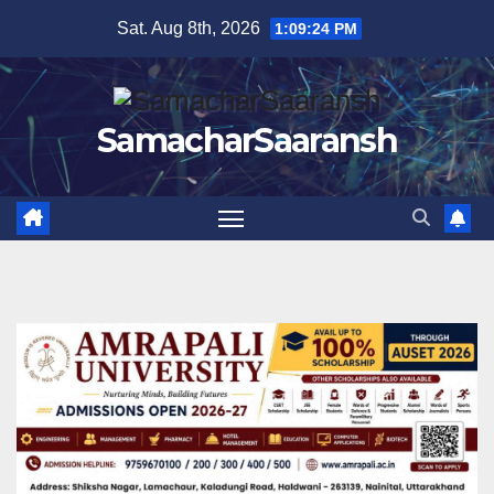
Skip
Sat. Aug 8th, 2026
1:09:25 PM
to
content
SamacharSaaransh