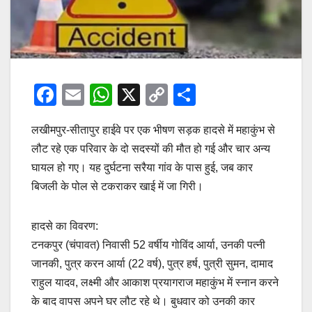
F
E
W
X
C
S
a
m
h
o
h
लखीमपुर-सीतापुर हाईवे पर एक भीषण सड़क हादसे में महाकुंभ से
c
ail
at
p
ar
लौट रहे एक परिवार के दो सदस्यों की मौत हो गई और चार अन्य
e
s
y
e
घायल हो गए। यह दुर्घटना सरैया गांव के पास हुई, जब कार
b
A
Li
बिजली के पोल से टकराकर खाई में जा गिरी।
o
p
n
o
p
k
हादसे का विवरण:
k
टनकपुर (चंपावत) निवासी 52 वर्षीय गोविंद आर्या, उनकी पत्नी
जानकी, पुत्र करन आर्या (22 वर्ष), पुत्र हर्ष, पुत्री सुमन, दामाद
राहुल यादव, लक्ष्मी और आकाश प्रयागराज महाकुंभ में स्नान करने
के बाद वापस अपने घर लौट रहे थे। बुधवार को उनकी कार