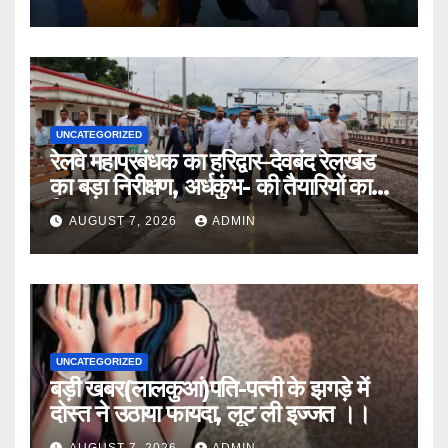
UNCATEGORIZED
रेलवे महाप्रबंधक का हरिद्वार–देवबंद रेलखंड
का बड़ा निरीक्षण, अर्धकुंभ- की तैयारियों का
लिया जायजा
AUGUST 7, 2026
ADMIN
UNCATEGORIZED
बड़ी खबर(लालकुआं)पति-पत्नी के झगड़े में
दोस्त ने उठाया फायदा, लूट ली इज्जत ।।