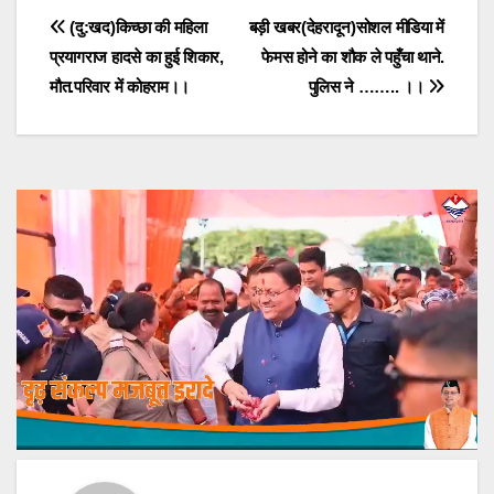
Post
(दु:खद)किच्छा की महिला
बड़ी खबर(देहरादून)सोशल मीडिया में
प्रयागराज हादसे का हुई शिकार,
फेमस होने का शौक ले पहुँचा थाने.
navigation
मौत.परिवार में कोहराम।।
पुलिस ने …….. ।।