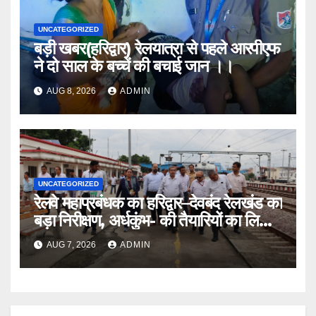
UNCATEGORIZED
बड़ी खबर(हरिद्वार) रेलयात्रा से पहले आरपीएफ
ने दो साल के बच्चें की बचाई जान ।।
AUG 8, 2026
ADMIN
UNCATEGORIZED
रेलवे महाप्रबंधक का हरिद्वार–देवबंद रेलखंड का
बड़ा निरीक्षण, अर्धकुंभ- की तैयारियों का लिया
जायजा
AUG 7, 2026
ADMIN