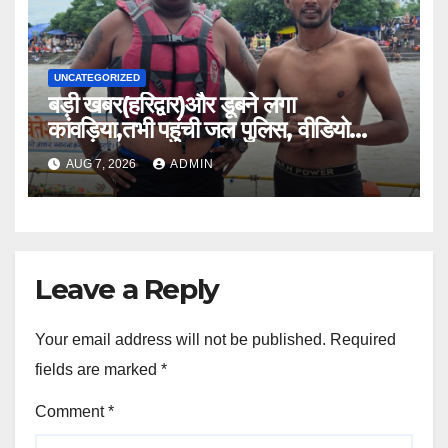
UNCATEGORIZED
बड़ी खबर(हरिद्वार)और डूबने लगा
कांवड़िया,तभी पहुंची जल पुलिस, वीडियो
वायरल।।
AUG 7, 2026
ADMIN
Leave a Reply
Your email address will not be published.
Required
fields are marked
*
Comment
*