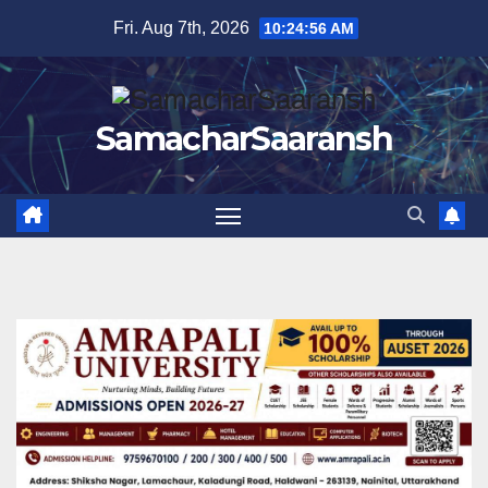
Skip
Fri. Aug 7th, 2026
10:24:57 AM
to
content
SamacharSaaransh