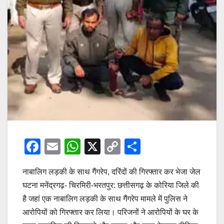
F
E
W
X
C
S
a
m
h
o
h
नाबालिग लड़की के साथ गैंगरेप, दरिंदों की गिरफ्तार कर भेजा जेल
c
ail
at
p
ar
घटना मनेंद्रगढ़- चिरमिरी-भरतपुर: छत्तीसगढ़ के कोरिया जिले की
e
s
y
e
है जहां एक नाबालिग लड़की के साथ गैंगरेप मामले में पुलिस ने
b
A
Li
आरोपियों को गिरफ्तार कर लिया। परिजनों ने आरोपियों के घर के