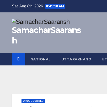
Skip
Sat. Aug 8th, 2026
6:41:11 AM
to
content
SamacharSaarans
h
NATIONAL
UTTARAKHAND
UT
UNCATEGORIZED