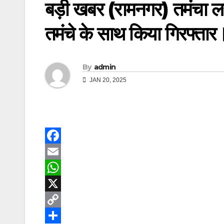
बड़ी खबर (रामनगर) तमंचा ल
तमंचे के साथ किया गिरफ्ता
By
admin
JAN 20, 2025
F
a
E
c
m
W
e
a
h
X
b
i
a
C