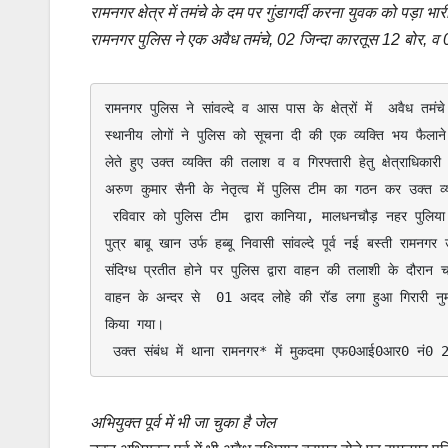
रामनगर क्षेत्र में तमंचे के दम पर गुंडागर्दी करना युवक को पड़ा भार
o
l
t
o
S
रामनगर पुलिस ने एक अवैध तमंचे, 02 जिन्दा कारतूस 12 बोर, व 
o
s
p
h
k
A
y
a
रामनगर पुलिस ने सांवल्दे व आस पास के क्षेत्रों में  अवैध तमं
p
L
r
स्थानीय लोगों ने पुलिस को सूचना दी की एक व्यक्ति भय फैलाने
p
i
e
लेते हुए उक्त व्यक्ति की तलाश व व गिरफ्तारी हेतु क्षेत्राधिकारी 
n
अरुण कुमार सैनी के नेतृत्व में पुलिस टीम का गठन कर उक्त व्यक
k
 रविवार को पुलिस टीम  द्वारा कानिया, मालधनचौड़ नहर पुलिया के पास चैकिंग के दौरान वाहन संख्या UK04F8800 ऑल्टो कार जिसे चालक राशिद 
पुत्र बाबू खान उर्फ हब्बू निवासी सांवल्दे पूर्व नई बस्ती रामनग
संदिग्ध प्रतीत होने पर पुलिस द्वारा वाहन की तलाशी के दौर
वाहन के अन्दर से  01 अदद लोहे की रॉड लगा हुआ गिरारी नुम
किया गया।

 उक्त संबंध में थाना रामनगर* में मुकदमा एफ0आई0आर0 नं0
अभियुक्त पूर्व में भी जा चुका है जेल