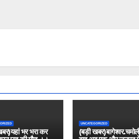
ORIZED
UNCATEGORIZED
खबर)यहां भर भरा कर
(बड़ी खबर)बागेश्वर.चमोल