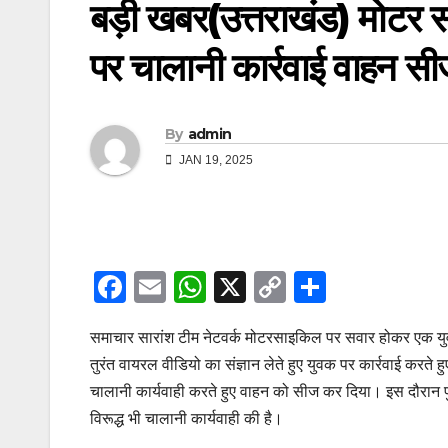
बड़ी खबर(उत्तराखंड) मोटर स
पर चालानी कार्रवाई वाहन सीज
By
admin
JAN 19, 2025
F
E
W
X
C
S
a
m
h
o
h
समाचार सारांश टीम नेटवर्क मोटरसाइकिल पर सवार होकर एक युवक द्व
c
ail
at
p
ar
तुरंत वायरल वीडियो का संज्ञान लेते हुए युवक पर कार्रवाई करते ह
e
s
y
e
चालानी कार्यवाही करते हुए वाहन को सीज कर दिया। इस दौरान पु
b
A
Li
विरूद्ध भी चालानी कार्यवाही की है।
o
p
n