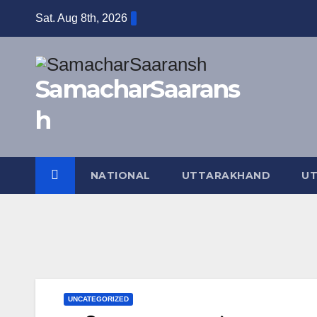
Skip
Sat. Aug 8th, 2026
to
content
SamacharSaarans
h
NATIONAL
UTTARAKHAND
UT
UNCATEGORIZED