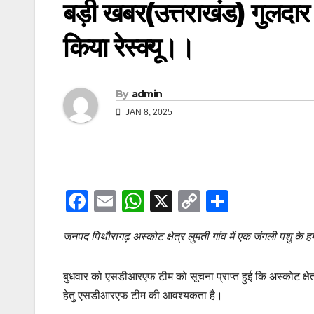
बड़ी खबर(उत्तराखंड) गुलदा
किया रेस्क्यू।।
By
admin
JAN 8, 2025
F
E
W
X
C
S
a
m
h
o
h
जनपद पिथौरागढ़ अस्कोट क्षेत्र लुमती गांव में एक जंगली पशु के 
c
ail
at
p
ar
e
s
y
e
बुधवार को एसडीआरएफ टीम को सूचना प्राप्त हुई कि अस्कोट क्षेत्र क
b
A
Li
हेतु एसडीआरएफ टीम की आवश्यकता है।
o
p
n