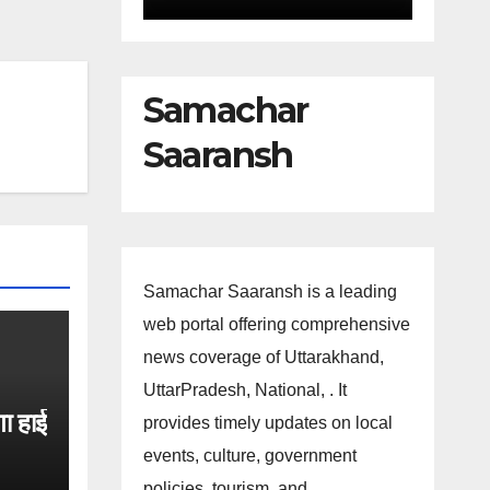
Samachar
Saaransh
Samachar Saaransh is a leading
web portal offering comprehensive
news coverage of Uttarakhand,
UttarPradesh, National, . It
गा हाई
provides timely updates on local
events, culture, government
।
policies, tourism, and