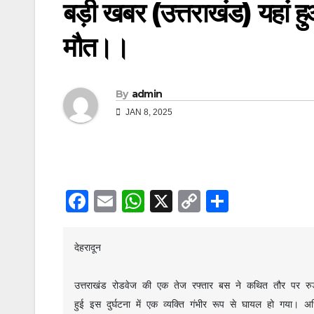
बड़ी खबर (उत्तराखंड) यहां ह
मौत।।
By
admin
JAN 8, 2025
F
E
W
X
C
S
a
m
h
o
h
c
ail
at
p
ar
देहरादून
e
s
y
e
b
A
Li
उत्तराखंड रोडवेज की एक तेज रफ्तार बस ने कथित तौर पर रुड़
हुई इस दुर्घटना में एक व्यक्ति गंभीर रूप से घायल हो गया। अधि
o
p
n