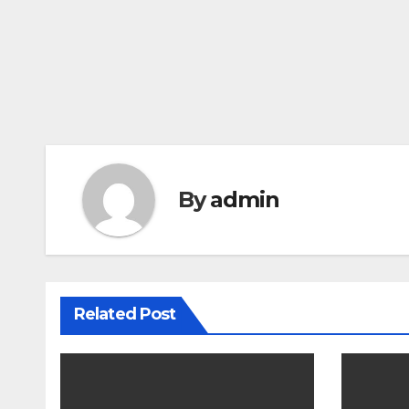
By
admin
Related Post