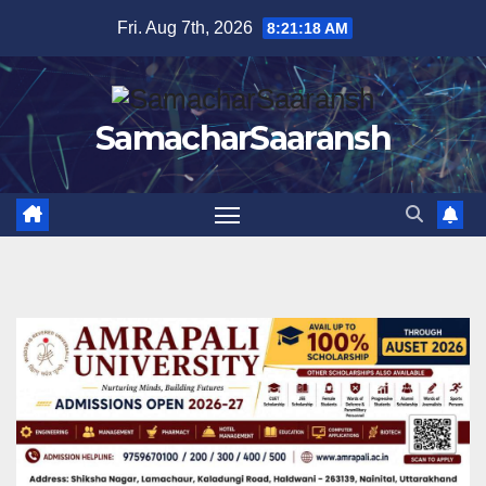
Skip
Fri. Aug 7th, 2026
8:21:19 AM
to
content
SamacharSaaransh