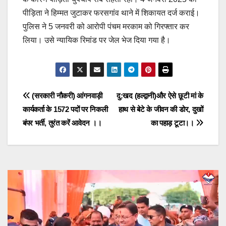
पीड़िता ने हिम्मत जुटाकर फरसगांव थाने में शिकायत दर्ज कराई।
पुलिस ने 5 जनवरी को आरोपी पंचम मरकाम को गिरफ्तार कर
लिया। उसे न्यायिक रिमांड पर जेल भेज दिया गया है।
Post
(सरकारी नौकरी) आंगनवाड़ी
दु:खद (हल्द्वानी)और ऐसे छूटी मां के
कार्यकर्ता के 1572 पदों पर निकली
हाथ से बेटे के जीवन की डोर, दुखों
navigation
बंपर भर्ती, तुरंत करें आवेदन ।।
का पहाड़ टूटा।।