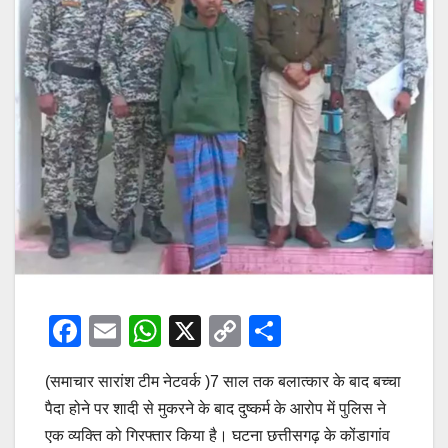
F
E
W
X
C
S
a
m
h
o
h
(समाचार सारांश टीम नेटवर्क )7 साल तक बलात्कार के बाद बच्चा
c
ail
at
p
ar
पैदा होने पर शादी से मुकरने के बाद दुष्कर्म के आरोप में पुलिस ने
e
s
y
e
एक व्यक्ति को गिरफ्तार किया है। घटना छत्तीसगढ़ के कोंडागांव