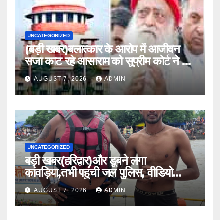
UNCATEGORIZED
(बड़ी खबर)बलात्कार के आरोप में आजीवन
सजा काट रहे आसाराम को सुप्रीम कोर्ट ने यह
दी अनुमति।।
AUGUST 7, 2026
ADMIN
UNCATEGORIZED
बड़ी खबर(हरिद्वार)और डूबने लगा
कांवड़िया,तभी पहुंची जल पुलिस, वीडियो
वायरल।।
AUGUST 7, 2026
ADMIN