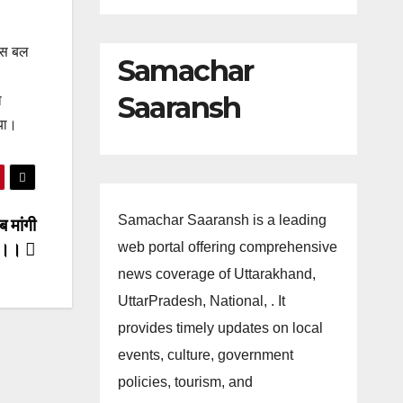
लिस बल
Samachar
Saaransh
ा
गया।
Samachar Saaransh is a leading
 मांगी
web portal offering comprehensive
ी।।
news coverage of Uttarakhand,
UttarPradesh, National, . It
provides timely updates on local
events, culture, government
policies, tourism, and