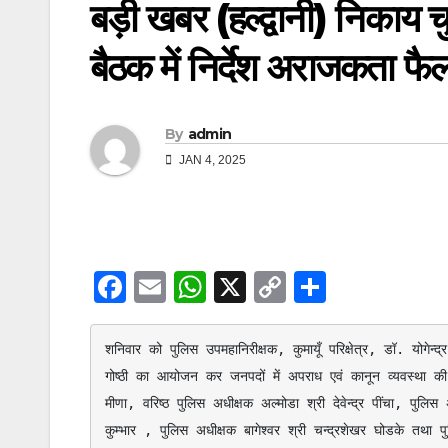
बड़ी खबर (हल्द्वानी) निकाय 
बैठक में निर्देश अराजकता फै
By
admin
JAN 4, 2025
F
E
W
X
C
S
a
m
h
o
h
c
ail
at
p
ar
शनिवार को पुलिस उपमहानिरीक्षक, कुमायूँ परिक्षेत्र, डॉ. योगेन्द्
e
s
y
e
गोष्ठी का आयोजन कर जनपदों में अपराध एवं कानून व्यवस्था की स
मीणा, वरिष्ठ पुलिस अधीक्षक अल्मोडा श्री देवेन्द्र पींचा, पु
b
A
Li
कुम्भार , पुलिस अधीक्षक बागेश्वर श्री चन्द्रशेखर घोडके तथा प
o
p
n