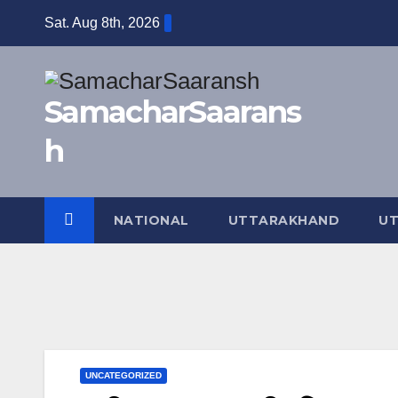
Skip
Sat. Aug 8th, 2026
to
content
SamacharSaarans
h
NATIONAL
UTTARAKHAND
UT
UNCATEGORIZED