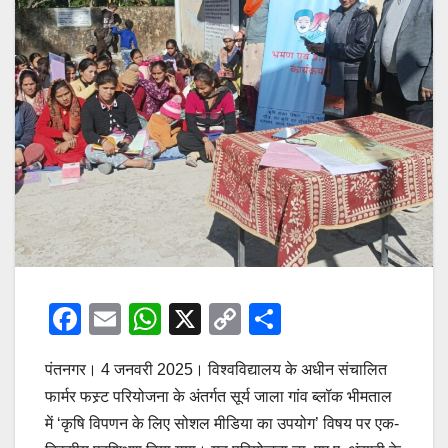
F
E
W
X
C
S
a
m
h
o
h
पंतनगर। 4 जनवरी 2025। विश्वविद्यालय के अधीन संचालित
c
ail
at
p
ar
फार्मर फस्र्ट परियोजना के अंतर्गत सूर्य जाला गांव ब्लॉक भीमताल
e
s
y
e
में ‘कृषि विपणन के लिए सोशल मीडिया का उपयोग’ विषय पर एक-
b
A
Li