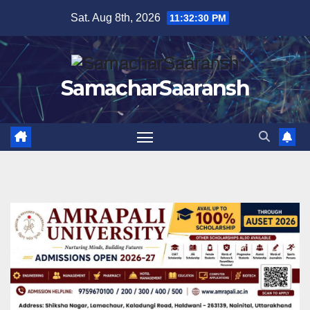
Skip
Sat. Aug 8th, 2026
11:32:31 PM
to
content
SamacharSaaransh