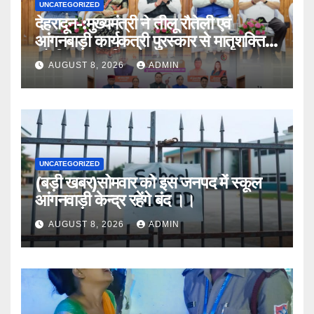
UNCATEGORIZED
देहरादून-:मुख्यमंत्री ने तीलू रौतेली एवं
आंगनबाड़ी कार्यकत्री पुरस्कार से मातृशक्ति
को किया सम्मानित
AUGUST 8, 2026
ADMIN
UNCATEGORIZED
(बड़ी खबर)सोमवार को इस जनपद में स्कूल
आंगनवाड़ी केन्द्र रहेंगे बंद ।।
AUGUST 8, 2026
ADMIN