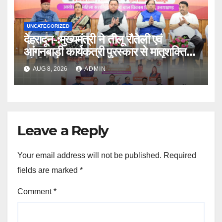
UNCATEGORIZED
देहरादून-:मुख्यमंत्री ने तीलू रौतेली एवं
आंगनबाड़ी कार्यकत्री पुरस्कार से मातृशक्ति
को किया सम्मानित
AUG 8, 2026
ADMIN
Leave a Reply
Your email address will not be published.
Required
fields are marked
*
Comment
*