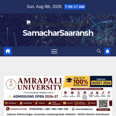
Skip
Sun. Aug 9th, 2026
7:59:18 AM
to
content
SamacharSaaransh