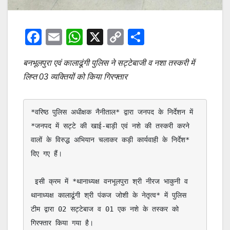
F
E
W
X
C
S
a
m
h
o
h
बनभूलपुरा एवं कालाढूंगी पुलिस ने सट्टेबाजी व नशा तस्करी में
c
ail
at
p
ar
लिप्त 03 व्यक्तियों को किया गिरफ्तार
e
s
y
e
b
A
Li
*वरिष्ठ पुलिस अधीक्षक नैनीताल* द्वारा जनपद के निर्देशन में 
o
p
n
*जनपद में सट्टे की खाई-बाड़ी एवं नशे की तस्करी करने 
o
p
k
वालों के विरुद्ध अभियान चलाकर कड़ी कार्यवाही के निर्देश* 
k
दिए गए हैं।

 इसी क्रम में *थानाध्यक्ष वनभूलपुरा श्री नीरज भाकुनी व 
थानाध्यक्ष कालाढूंगी श्री पंकज जोशी के नेतृत्व* में पुलिस 
टीम द्वारा 02 सट्टेबाज व 01 एक नशे के तस्कर को 
गिरफ्तार किया गया है।