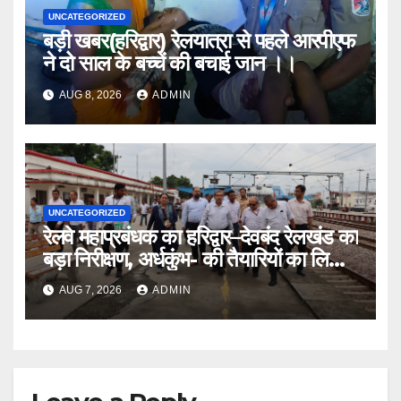
UNCATEGORIZED
बड़ी खबर(हरिद्वार) रेलयात्रा से पहले आरपीएफ
ने दो साल के बच्चें की बचाई जान ।।
AUG 8, 2026
ADMIN
UNCATEGORIZED
रेलवे महाप्रबंधक का हरिद्वार–देवबंद रेलखंड का
बड़ा निरीक्षण, अर्धकुंभ- की तैयारियों का लिया
जायजा
AUG 7, 2026
ADMIN