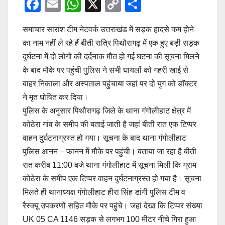
F
E
W
X
C
S
a
m
h
o
h
समाचार सारांश टीम नेटवर्क उत्तराखंड में सड़क हादसे कम होने
c
ail
at
p
ar
का नाम नहीं ले रहे हैं बीती रात्रि पिथौरागढ़ में एक हुए बड़ी सड़क
e
s
y
e
दुर्घटना में दो लोगों की दर्दनाक मौत हो गई घटना की सूचना मिलने
b
A
Li
के बाद मौके पर पहुंची पुलिस ने सभी घायलों को गहरी खाई से
o
p
n
बाहर निकाला और अस्पताल पहुंचाया जहां पर दो युग को डॉक्टर
o
p
k
ने मृत घोषित कर दिया।
पुलिस के अनुसार पिथौरागढ़ जिले के थाना गंगोलीहाट क्षेत्र में
k
कोठेरा गांव के समीप की बताई जाती है जहां बीती रात एक टिप्पर
वाहन दुर्घटनाग्रस्त हो गया। सूचना के बाद थाना गंगोलीहाट
पुलिस आनन – फानन में मौके पर पहुंची। बताया जा रहा है बीती
रात करीब 11:00 बजे थाना गंगोलीहाट में सूचना मिली कि ग्राम
कोठेरा के समीप एक टिप्पर वाहन दुर्घटनाग्रस्त हो गया है। सूचना
मिलते ही थानाध्यक्ष गंगोलीहाट हीरा सिंह डांगी पुलिस टीम व
रैस्क्यू उपकरणों सहित मौके पर पहुंचे। जहां देखा कि टिप्पर संख्या
UK 05 CA 1146 सड़क से लगभग 100 मीटर नीचे गिरा हुआ