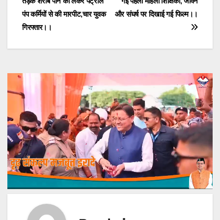
तड़के शराब पीने को लेकर पेट्रोल
गई पहली महिला शिक्षिका, जीवन
navigation
पंप कर्मियों से की मारपीट,चार युवक
और संघर्ष पर दिखाई गई फिल्म।।
गिरफ्तार।।