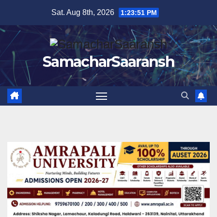
Skip
Sat. Aug 8th, 2026
1:23:52 PM
to
content
SamacharSaaransh