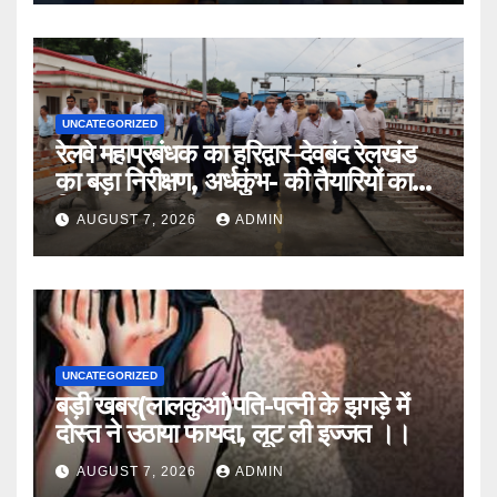
UNCATEGORIZED
रेलवे महाप्रबंधक का हरिद्वार–देवबंद रेलखंड
का बड़ा निरीक्षण, अर्धकुंभ- की तैयारियों का
लिया जायजा
AUGUST 7, 2026
ADMIN
UNCATEGORIZED
बड़ी खबर(लालकुआं)पति-पत्नी के झगड़े में
दोस्त ने उठाया फायदा, लूट ली इज्जत ।।
AUGUST 7, 2026
ADMIN