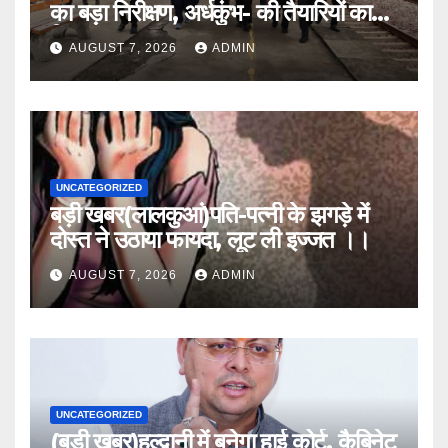
का बड़ा निरीक्षण, अर्धकुंभ- की तैयारियों का
लिया जायजा
AUGUST 7, 2026
ADMIN
UNCATEGORIZED
बड़ी खबर(लालकुआं)पति-पत्नी के झगड़े में
दोस्त ने उठाया फायदा, लूट ली इज्जत ।।
AUGUST 7, 2026
ADMIN
UNCATEGORIZED
(बड़ी खबर)हल्द्वानी में बनेगा हाई कोर्ट. कैबिनेट