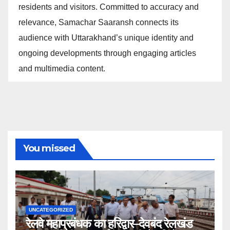
residents and visitors. Committed to accuracy and
relevance, Samachar Saaransh connects its
audience with Uttarakhand’s unique identity and
ongoing developments through engaging articles
and multimedia content.
You missed
UNCATEGORIZED
रेलवे महाप्रबंधक का हरिद्वार–देवबंद रेलखंड