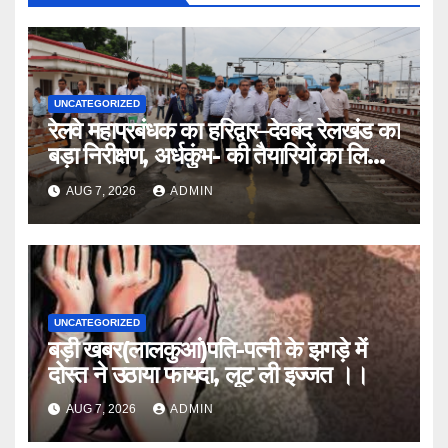
UNCATEGORIZED
रेलवे महाप्रबंधक का हरिद्वार–देवबंद रेलखंड का
बड़ा निरीक्षण, अर्धकुंभ- की तैयारियों का लिया
जायजा
AUG 7, 2026
ADMIN
UNCATEGORIZED
बड़ी खबर(लालकुआं)पति-पत्नी के झगड़े में
दोस्त ने उठाया फायदा, लूट ली इज्जत ।।
AUG 7, 2026
ADMIN