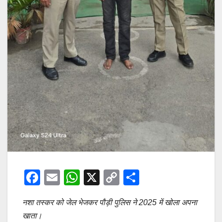
F
E
W
X
C
S
a
m
h
o
h
नशा तस्कर को जेल भेजकर पौड़ी पुलिस ने 2025 में खोला अपना
c
ail
at
p
ar
खाता।