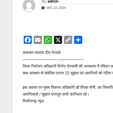
By
admin
DEC 22, 2024
F
E
W
X
C
S
a
m
h
o
h
समाचार सारांश टीम नेटवर्क
c
ail
at
p
ar
—————————–○—————
e
s
y
e
जिला निर्वाचन अधिकारी विनोद गोस्वामी की अध्यक्षता में रविवा
b
A
Li
कक्ष आरक्षण से संबंधित प्राप्त 15 सुझाव एवं आपत्तियों को गठित 
o
p
n
o
p
k
इस अवसर पर मुख्य विकास अधिकारी डॉ दीपक सैनी, उप जिलाधि
k
आपत्तिकर्ता / सुझाव प्रस्तुत कर्ता उपस्थित रहे।
पिथौरागढ़ न्यूज़