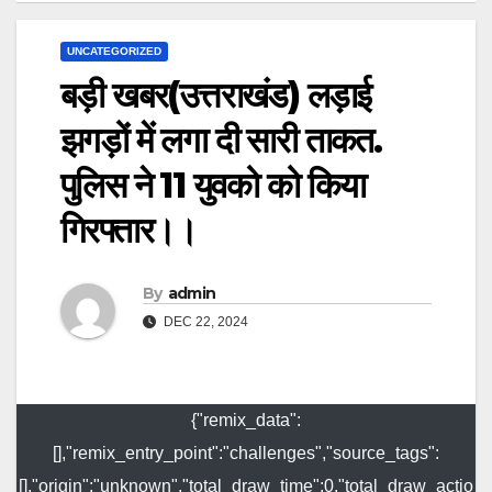
UNCATEGORIZED
बड़ी खबर(उत्तराखंड) लड़ाई
झगड़ों में लगा दी सारी ताकत.
पुलिस ने 11 युवको को किया
गिरफ्तार।।
By
admin
DEC 22, 2024
{"remix_data":
[],"remix_entry_point":"challenges","source_tags":
[],"origin":"unknown","total_draw_time":0,"total_draw_actio