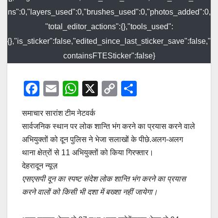
ns":0,"layers_used":0,"brushes_used":0,"photos_added":0,
"total_editor_actions":{},"tools_used":
{},"is_sticker":false,"edited_since_last_sticker_save":false,"
containsFTESticker":false}
F
E
W
X
C
S
a
m
h
o
h
समाचार सारांश टीम नेटवर्क
c
ail
at
p
ar
सार्वजनिक स्थान पर लोक शान्ति भंग करने का प्रयास करने वाले
e
s
y
e
अभियुक्तों को दून पुलिस ने भेजा सलाखों के पीछे.अलग-अलग
b
A
Li
थाना क्षेत्रों से 11 अभियुक्तों को किया गिरफ्तार।
o
p
n
देहरादून न्यूज़
o
p
k
एसएसपी दून का स्पष्ट संदेश लोक शान्ति भंग करने का प्रयास
करने वालों को किसी भी दशा में बख्शा नहीं जायेगा।
k