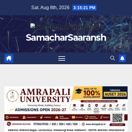
Skip
Sat. Aug 8th, 2026
3:15:22 PM
to
content
SamacharSaaransh